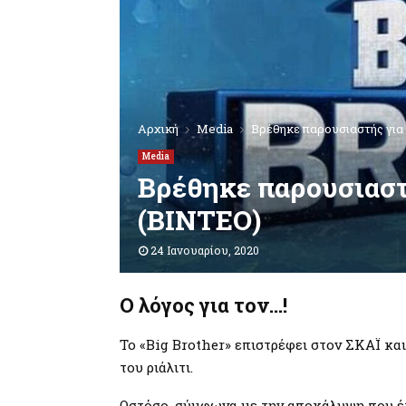
Αρχική
Media
Βρέθηκε παρουσιαστής για 
Media
Βρέθηκε παρουσιαστή
(ΒΙΝΤΕΟ)
24 Ιανουαρίου, 2020
Ο λόγος για τον…!
Το «Big Brother» επιστρέφει στον ΣΚΑΪ κα
του ριάλιτι.
Ωστόσο, σύμφωνα με την αποκάλυψη που έ