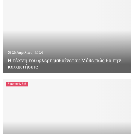
26 Απριλίου, 2024
Η τέχνη του φλερτ μαθαίνεται: Μάθε πώς θα την
κατακτήσεις
Η
τ
Σχέσεις & Σεξ
έ
χ
ν
η
τ
ο