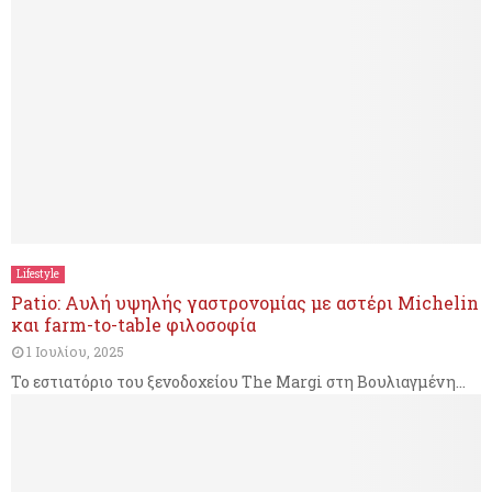
ά
ο
ε
υ
ι
ν
α
σ
ο
υ
α
π
α
Lifestyle
Patio: Aυλή υψηλής γαστρονομίας με αστέρι Michelin
ν
και farm-to-table φιλοσοφία
τ
1 Ιουλίου, 2025
ά
Το εστιατόριο του ξενοδοχείου The Margi στη Βουλιαγμένη...
ε
ι
μ
ε