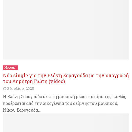
ο
τ
s
ν
ο
o
σ
ν
c
ύ
κ
i
ν
ώ
a
τ
δ
l
ρ
ω
m
ο
ν
e
φ
α
d
ό
Μουσική
τ
i
σ
Νέο single για την Ελένη Σαραγούδα με την υπογραφή
ο
a
του Δημήτρη Γιώτη (video)
ο
υ
σ
υ
2 Ιουλίου, 2025
κ
τ
Η Ελένη Σαραγούδα έχει τη μουσική μέσα στο αίμα της, καθώς
ι
α
προέρχεται από την οικογένεια του αείμνηστου μουσικού,
ν
μ
Νίκου Σαραγούδα,...
δ
α
ύ
τ
ν