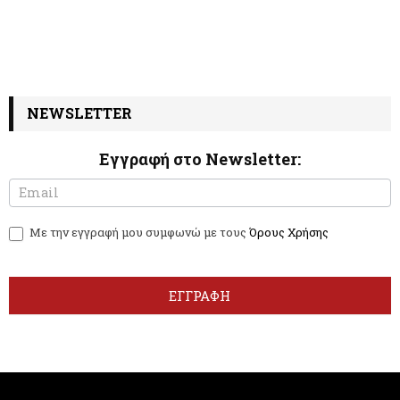
NEWSLETTER
Εγγραφή στο Newsletter:
N
I
e
f
w
y
Με την εγγραφή μου συμφωνώ με τους
Όρους Χρήσης
s
o
l
u
e
a
t
r
ΕΓΓΡΑΦΗ
t
e
e
h
r
u
m
a