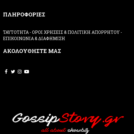
n
,
ΠΛΗΡΟΦΟΡΙΕΣ
l
e
a
ΤΑΥΤΟΤΗΤΑ
-
ΟΡΟΙ ΧΡΗΣΕΙΣ & ΠΟΛΙΤΙΚΗ ΑΠΟΡΡΗΤΟΥ
-
v
ΕΠΙΚΟΙΝΩΝΙΑ & ΔΙΑΦΗΜΙΣΗ
e
t
ΑΚΟΛΟΥΘΗΣΤΕ ΜΑΣ
h
i
s
f
i
e
l
d
b
l
a
n
k
.