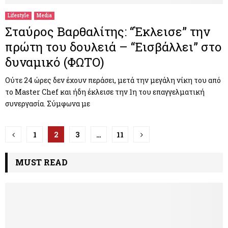
Lifestyle
Media
Σταύρος Βαρθαλίτης: “Έκλεισε” την
πρώτη του δουλειά – “Εισβάλλει” στο
δυναμικό (ΦΩΤΟ)
Ούτε 24 ώρες δεν έχουν περάσει, μετά την μεγάλη νίκη του από
το Master Chef και ήδη έκλεισε την 1η του επαγγελματική
συνεργασία. Σύμφωνα με
Π
1
2
3
…
11
λ
MUST READ
ο
ή
γ
η