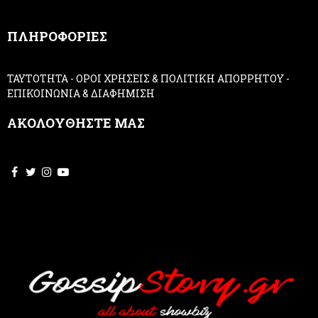
n
,
ΠΛΗΡΟΦΟΡΙΕΣ
l
e
a
ΤΑΥΤΟΤΗΤΑ
-
ΟΡΟΙ ΧΡΗΣΕΙΣ & ΠΟΛΙΤΙΚΗ ΑΠΟΡΡΗΤΟΥ
-
v
ΕΠΙΚΟΙΝΩΝΙΑ & ΔΙΑΦΗΜΙΣΗ
e
t
ΑΚΟΛΟΥΘΗΣΤΕ ΜΑΣ
h
i
s
f
i
e
l
d
b
l
a
n
k