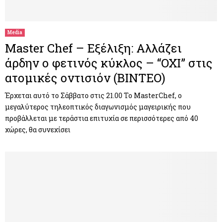
M
E
Media
Master Chef – Εξέλιξη: Αλλάζει
N
άρδην ο φετινός κύκλος – “ΟΧΙ” στις
ατομικές οντισιόν (ΒΙΝΤΕΟ)
U
Έρχεται αυτό το Σάββατο στις 21.00 Το MasterChef, ο
μεγαλύτερος τηλεοπτικός διαγωνισμός μαγειρικής που
προβάλλεται με τεράστια επιτυχία σε περισσότερες από 40
χώρες, θα συνεχίσει