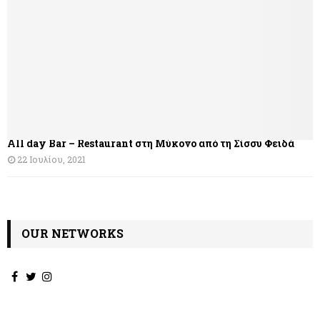
σ
η
ά
ρ
θ
All day Bar – Restaurant στη Μύκονο από τη Σίσσυ Φειδά
ρ
22 Ιουλίου, 2021
ω
ν
OUR NETWORKS