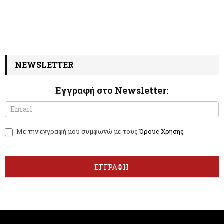
NEWSLETTER
Εγγραφή στο Newsletter:
N
I
e
f
w
y
Με την εγγραφή μου συμφωνώ με τους
Όρους Χρήσης
s
o
l
u
e
a
t
r
ΕΓΓΡΑΦΗ
t
e
e
h
r
u
m
a