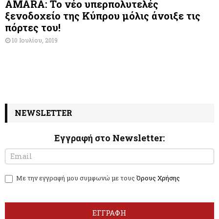
AMARA: Το νέο υπερπολυτελές
ξενοδοχείο της Κύπρου μόλις άνοιξε τις
πόρτες του!
10 Ιουλίου, 2019
NEWSLETTER
Εγγραφή στο Newsletter:
N
I
e
f
w
y
Με την εγγραφή μου συμφωνώ με τους
Όρους Χρήσης
s
o
l
u
e
a
t
r
ΕΓΓΡΑΦΗ