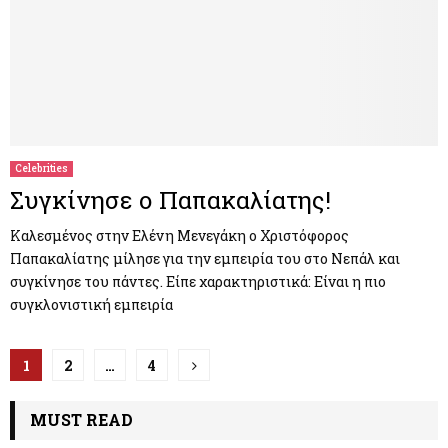
Celebrities
Συγκίνησε ο Παπακαλίατης!
Καλεσμένος στην Ελένη Μενεγάκη ο Χριστόφορος
Παπακαλίατης μίλησε για την εμπειρία του στο Νεπάλ και
συγκίνησε του πάντες. Είπε χαρακτηριστικά: Είναι η πιο
συγκλονιστική εμπειρία
Π
1
2
…
4
λ
MUST READ
ο