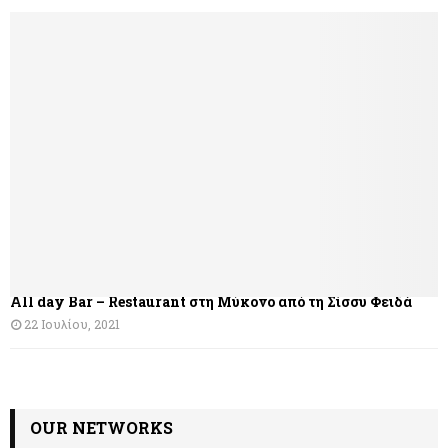
ή
γ
η
σ
η
ά
ρ
θ
All day Bar – Restaurant στη Μύκονο από τη Σίσσυ Φειδά
ρ
22 Ιουλίου, 2021
ω
ν
OUR NETWORKS