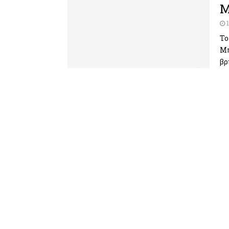
Μ
Το
Μπ
βρ