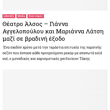
M
E
Lifestyle
Media
Πολιτισμός
Θέατρο Άλσος – Γιάννα
N
Αγγελοπούλου και Μαριάννα Λάτση
μαζί σε βραδινή έξοδο
U
Ένα σχεδόν χρόνο μετά την τεράστια επιτυχία της περσινής
σεζόν που έσπασε κάθε προηγούμενο ρεκόρ με απανωτά sold
out, ο μοναδικός και χαρισματικός performer Τάκης