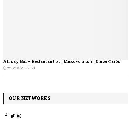
η
σ
η
ά
ρ
θ
All day Bar – Restaurant στη Μύκονο από τη Σίσσυ Φειδά
ρ
22 Ιουλίου, 2021
ω
ν
OUR NETWORKS