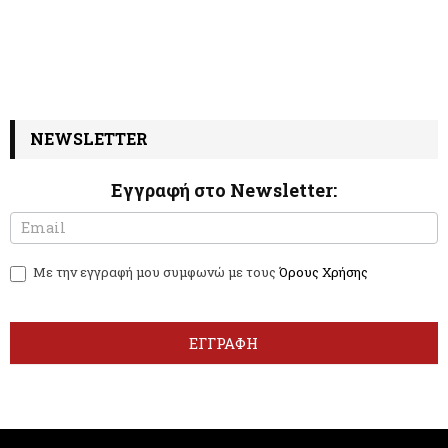
NEWSLETTER
Εγγραφή στο Newsletter:
N
I
e
f
w
y
Με την εγγραφή μου συμφωνώ με τους
Όρους Χρήσης
s
o
l
u
e
a
t
r
ΕΓΓΡΑΦΗ
t
e
e
h
r
u
m
a