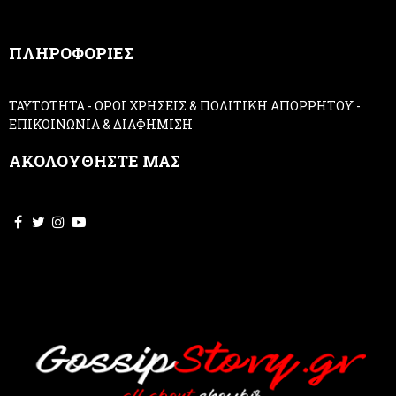
n
,
ΠΛΗΡΟΦΟΡΙΕΣ
l
e
a
ΤΑΥΤΟΤΗΤΑ
-
ΟΡΟΙ ΧΡΗΣΕΙΣ & ΠΟΛΙΤΙΚΗ ΑΠΟΡΡΗΤΟΥ
-
v
ΕΠΙΚΟΙΝΩΝΙΑ & ΔΙΑΦΗΜΙΣΗ
e
t
ΑΚΟΛΟΥΘΗΣΤΕ ΜΑΣ
h
i
s
f
i
e
l
d
b
l
a
n
k