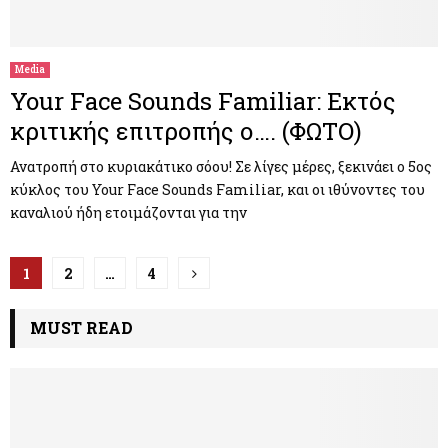
Media
Your Face Sounds Familiar: Εκτός
κριτικής επιτροπής ο…. (ΦΩΤΟ)
Ανατροπή στο κυριακάτικο σόου! Σε λίγες μέρες, ξεκινάει ο 5ος
κύκλος του Your Face Sounds Familiar, και οι ιθύνοντες του
καναλιού ήδη ετοιμάζονται για την
Π
1
2
…
4
λ
MUST READ
ο
ή
γ