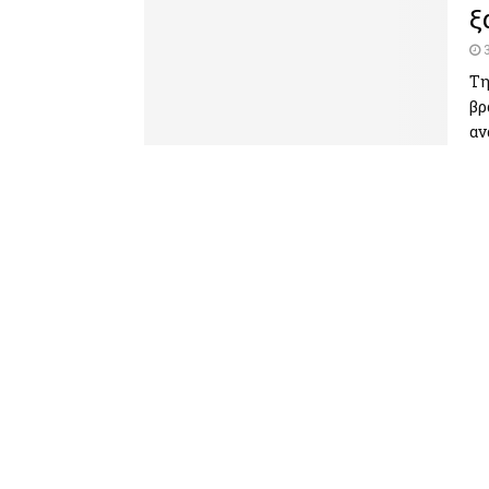
ξ
Τη
βρ
αν