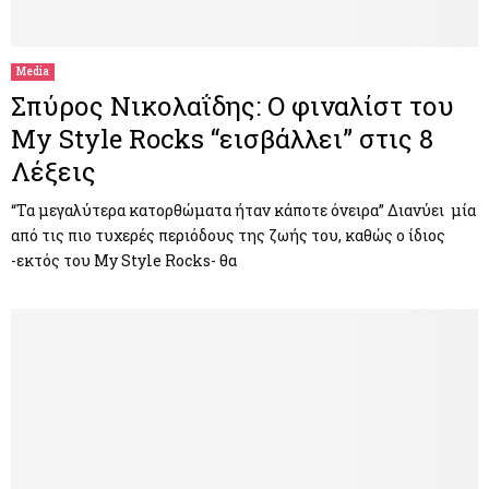
M
E
Media
Σπύρος Νικολαΐδης: Ο φιναλίστ του
N
My Style Rocks “εισβάλλει” στις 8
Λέξεις
U
“Τα μεγαλύτερα κατορθώματα ήταν κάποτε όνειρα” Διανύει μία
από τις πιο τυχερές περιόδους της ζωής του, καθώς ο ίδιος
-εκτός του My Style Rocks- θα