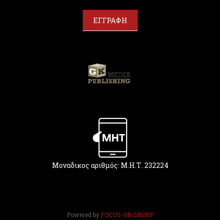
a
r
ΕΓΓΡΑΦΗ
e
h
u
m
a
n
,
l
e
a
v
e
t
h
Μοναδικος αριθμός: Μ.Η.Τ. 232224
i
s
f
i
e
Powered by
FOCUS-ON GROUP