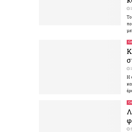
κ
Το
πο
με
Ce
Κ
σ
Η 
κα
έρ
Ce
Λ
φ