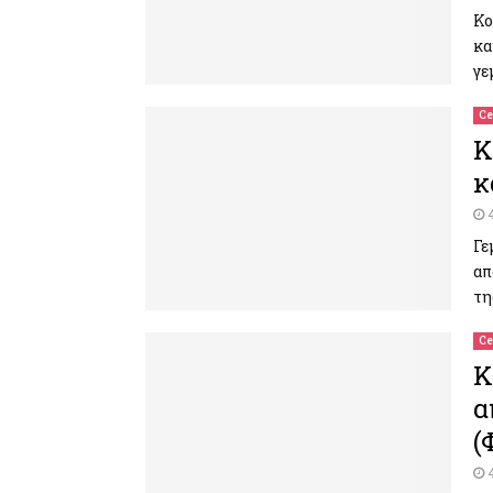
Κο
κα
γε
Ce
Κ
κ
Γε
απ
τη
Ce
Κ
α
(