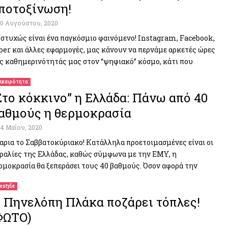
ποτοξίνωση!
10 Αυγούστου, 2020
στυχώς είναι ένα παγκόσμιο φαινόμενο! Instagram, Facebook,
ber και άλλες εφαρμογές, μας κάνουν να περνάμε αρκετές ώρες
ς καθημερινότητάς μας στον “ψηφιακό” κόσμο, κάτι που
ικαιρότητα
Στο κόκκινο” η Ελλάδα: Πάνω από 40
αθμούς η θερμοκρασία
14 Μαΐου, 2020
αρια το Σαββατοκύριακο! Κατάλληλα προετοιμασμένες είναι οι
ραλίες της Ελλάδας, καθώς σύμφωνα με την ΕΜΥ, η
ρμοκρασία θα ξεπεράσει τους 40 βαθμούς. Όσον αφορά την
festyle
 Πηνελόπη Πλάκα ποζάρει τόπλες!
ΦΩΤΟ)