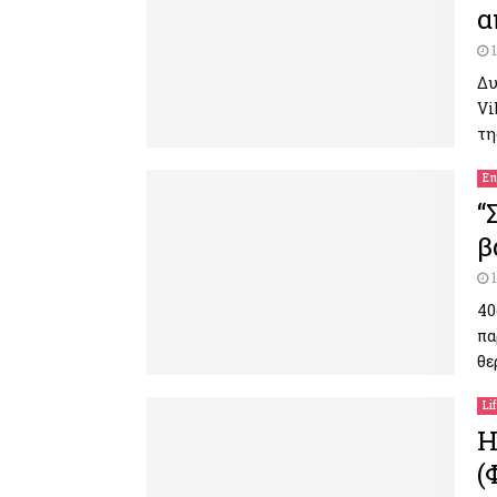
α
Δυ
Vi
τη
Επ
“
β
40
πα
θε
Li
Η
(