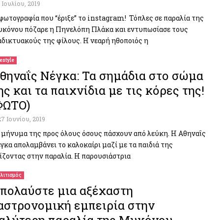
1 Ιουλίου, 2019
φωτογραφία που “έριξε” το instagram! Τόπλες σε παραλία της
κόνου πόζαρε η Πηνελόπη Πλάκα και εντυπωσίασε τους
αδικτυακούς της φίλους. Η νεαρή ηθοποιός η
festyle
θηναΐς Νέγκα: Τα σημάδια στο σώμα
ης και τα παιχνίδια με τις κόρες της!
ΦΩΤΟ)
27 Ιουνίου, 2019
 μήνυμα της προς όλους όσους πάσχουν από λεύκη. Η Αθηναΐς
γκα απολαμβάνει το καλοκαίρι μαζί με τα παιδιά της
ίζοντας στην παραλία. Η παρουσιάστρια
λιτισμός
πολαύστε μια αξέχαστη
αστρονομική εμπειρία στην