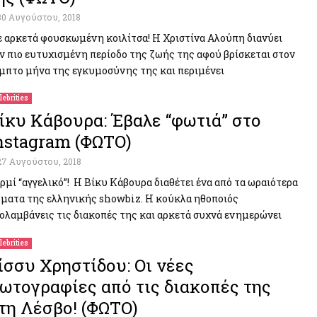
30 Αυγούστου, 2018
 αρκετά φουσκωμένη κοιλίτσα! Η Χριστίνα Αλούπη διανύει
ν πιο ευτυχισμένη περίοδο της ζωής της αφού βρίσκεται στον
μπτο μήνα της εγκυμοσύνης της και περιμένει
lebrities
ίκυ Κάβουρα: Έβαλε “φωτιά” στο
nstagram (ΦΩΤΟ)
27 Αυγούστου, 2018
ρμί “αγγελικό”! Η Βίκυ Κάβουρα διαθέτει ένα από τα ωραιότερα
ματα της ελληνικής showbiz. Η κούκλα ηθοποιός
ολαμβάνεις τις διακοπές της και αρκετά συχνά ενημερώνει
lebrities
ίσσυ Χρηστίδου: Oι νέες
ωτογραφίες από τις διακοπές της
τη Λέσβο! (ΦΩΤΟ)