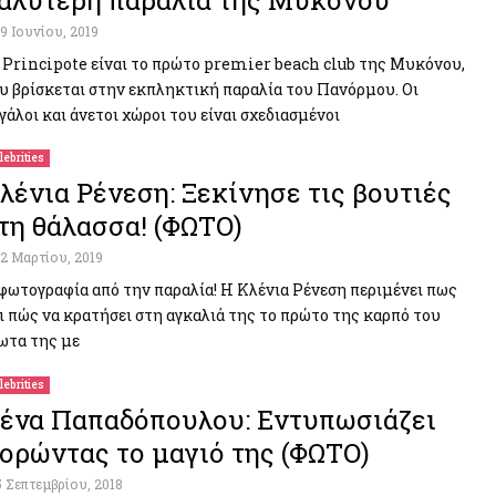
αλύτερη παραλία της Μυκόνου
19 Ιουνίου, 2019
 Principote είναι το πρώτο premier beach club της Μυκόνου,
υ βρίσκεται στην εκπληκτική παραλία του Πανόρμου. Οι
γάλοι και άνετοι χώροι του είναι σχεδιασμένοι
lebrities
λένια Ρένεση: Ξεκίνησε τις βουτιές
τη θάλασσα! (ΦΩΤΟ)
12 Μαρτίου, 2019
φωτογραφία από την παραλία! Η Κλένια Ρένεση περιμένει πως
ι πώς να κρατήσει στη αγκαλιά της το πρώτο της καρπό του
ωτα της με
lebrities
ένα Παπαδόπουλου: Εντυπωσιάζει
ορώντας το μαγιό της (ΦΩΤΟ)
5 Σεπτεμβρίου, 2018