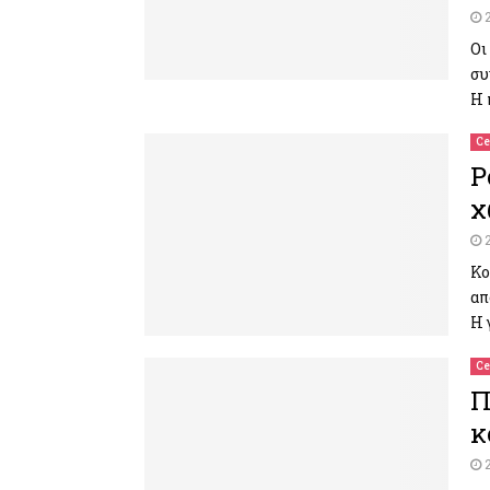
Οι
συ
Η 
Ce
Ρ
χ
Κο
απ
Η 
Ce
Π
κ