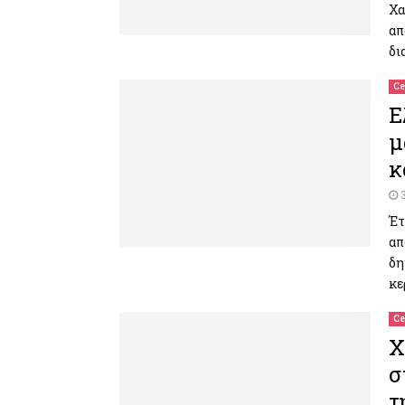
Χα
απ
δι
Ce
Ε
μ
κ
Έτ
απ
δη
κε
Ce
Χ
σ
τ