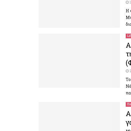
Η 
Μυ
δι
Li
Α
τ
(
Το
Νέ
πα
Πο
Α
γ