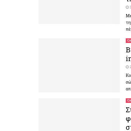
Με
τη
πέ
Ce
Β
i
Κο
σώ
απ
Ce
Σ
φ
σ