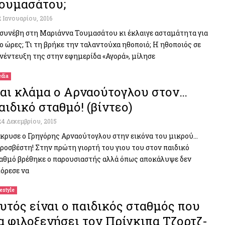
ουμασάτου;
2 Ιανουαρίου, 2016
 συνέβη στη Μαριάννα Τουμασάτου κι έκλαιγε ασταμάτητα για
ο ώρες; Τι τη βρήκε την ταλαντούχα ηθοποιό; Η ηθοποιός σε
νέντευξη της στην εφημερίδα «Αγορά», μίλησε
dia
αι κλάμα ο Αρναούτογλου στον…
αιδικό σταθμό! (βίντεο)
24 Δεκεμβρίου, 2015
κρυσε ο Γρηγόρης Αρναούτογλου στην εικόνα του μικρού…
ροσβέστη! Στην πρώτη γιορτή του γιου του στον παιδικό
αθμό βρέθηκε ο παρουσιαστής αλλά όπως αποκάλυψε δεν
όρεσε να
festyle
υτός είναι ο παιδικός σταθμός που
α φιλοξενήσει τον Πρίγκιπα Τζορτζ-