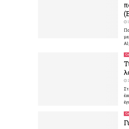
π
(
Πο
με
Al
Ce
Τ
λ
Στ
έχ
έγ
Ce
Γ