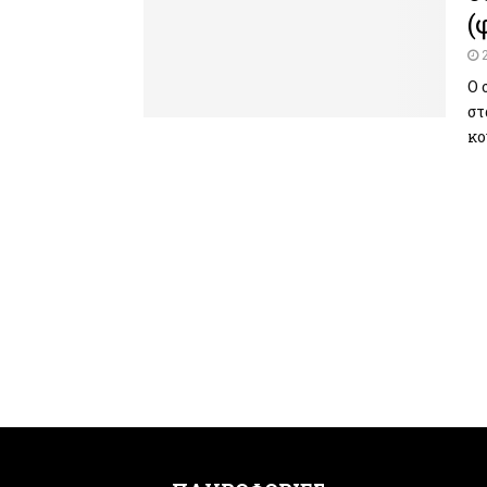
(
Ο 
στ
κο