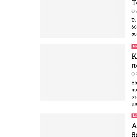
Τ
Τι
δύ
συ
Me
Κ
π
Δά
πυ
στ
μπ
Li
Α
θ