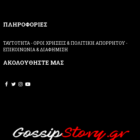
a
n
,
ΠΛΗΡΟΦΟΡΙΕΣ
l
e
a
ΤΑΥΤΟΤΗΤΑ
-
ΟΡΟΙ ΧΡΗΣΕΙΣ & ΠΟΛΙΤΙΚΗ ΑΠΟΡΡΗΤΟΥ
-
v
ΕΠΙΚΟΙΝΩΝΙΑ & ΔΙΑΦΗΜΙΣΗ
e
t
ΑΚΟΛΟΥΘΗΣΤΕ ΜΑΣ
h
i
s
f
i
e
l
d
b
l
a
n