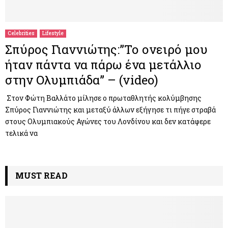
M
E
Celebrities
Lifestyle
Σπύρος Γιαννιώτης:”Το ονειρό μου
N
ήταν πάντα να πάρω ένα μετάλλιο
στην Ολυμπιάδα” – (video)
U
Στον Φώτη Βαλλάτο μίλησε o πρωταθλητής κολύμβησης
Σπύρος Γιαννιώτης και μεταξύ άλλων εξήγησε τι πήγε στραβά
στους Ολυμπιακούς Αγώνες του Λονδίνου και δεν κατάφερε
τελικά να
MUST READ