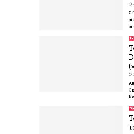
Ο 
αδ
όσ
Li
Τ
D
(
Απ
On
Κα
Sh
Τ
τ