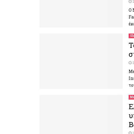
O 
Fa
έκ
Sh
Τ
σ
Με
In
το
Me
E
υ
Β