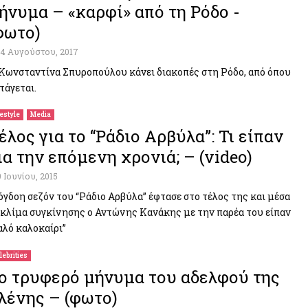
ήνυμα – «καρφί» από τη Ρόδο -
φωτο)
14 Αυγούστου, 2017
Κωνσταντίνα Σπυροπούλου κάνει διακοπές στη Ρόδο, από όπου
τάγεται.
festyle
Media
έλος για το “Ράδιο Αρβύλα”: Τι είπαν
ια την επόμενη χρονιά; – (video)
9 Ιουνίου, 2015
όγδοη σεζόν του “Ράδιο Αρβύλα” έφτασε στο τέλος της και μέσα
 κλίμα συγκίνησης ο Αντώνης Κανάκης με την παρέα του είπαν
αλό καλοκαίρι”
lebrities
ο τρυφερό μήνυμα του αδελφού της
λένης – (φωτο)