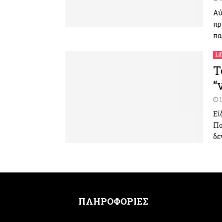
Αύ
πρ
πα
Li
Τ
“
Εί
Πο
δε
ΠΛΗΡΟΦΟΡΙΕΣ