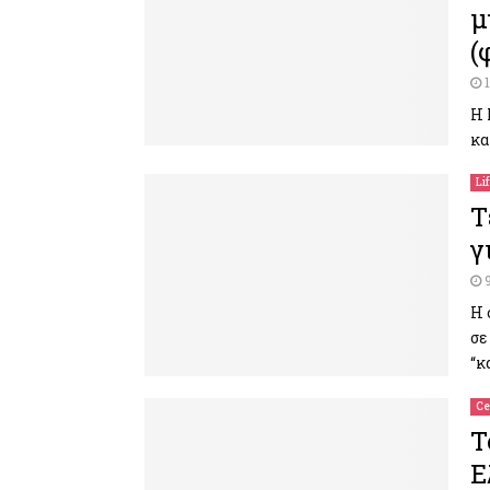
μ
(
Η 
κα
Li
T
γ
Η 
σε
“κ
Ce
Τ
Ε