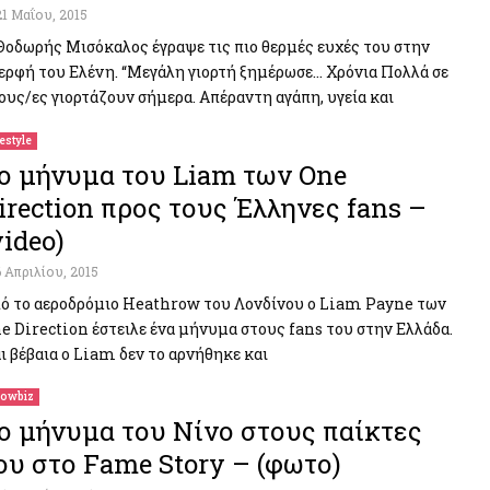
21 Μαΐου, 2015
Θοδωρής Μισόκαλος έγραψε τις πιο θερμές ευχές του στην
ερφή του Ελένη. “Μεγάλη γιορτή ξημέρωσε… Χρόνια Πολλά σε
ους/ες γιορτάζουν σήμερα. Απέραντη αγάπη, υγεία και
festyle
ο μήνυμα του Liam των Οne
irection προς τους Έλληνες fans –
video)
6 Απριλίου, 2015
ό το αεροδρόμιο Heathrow του Λονδίνου ο Liam Payne των
e Direction έστειλε ένα μήνυμα στους fans του στην Ελλάδα.
ι βέβαια ο Liam δεν το αρνήθηκε και
owbiz
ο μήνυμα του Νίνο στους παίκτες
ου στο Fame Story – (φωτο)