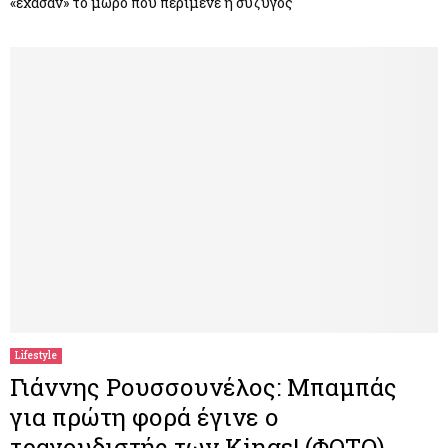
«έχασαν» το μωρό που περίμενε η σύζυγος
Lifestyle
Γιάννης Ρουσσουνέλος: Μπαμπάς
για πρώτη φορά έγινε ο
τραγουδιστής των Kings! (ΦΩΤΟ)