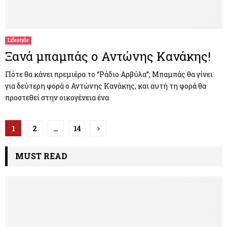
Lifestyle
Ξανά μπαμπάς ο Αντώνης Κανάκης!
Πότε θα κάνει πρεμιέρα το “Ράδιο Αρβύλα”; Μπαμπάς θα γίνει
για δεύτερη φορά ο Αντώνης Κανάκης, και αυτή τη φορά θα
προστεθεί στην οικογένεια ένα
Π
1
2
…
14
λ
MUST READ
ο
ή
γ
η