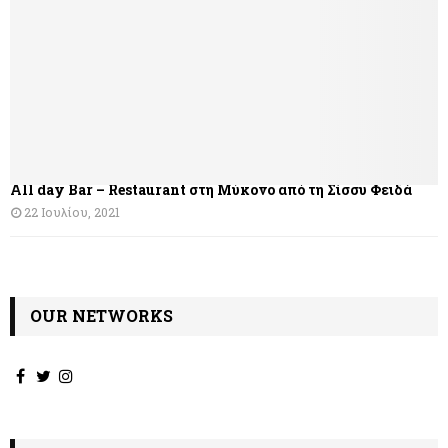
σ
η
ά
ρ
θ
All day Bar – Restaurant στη Μύκονο από τη Σίσσυ Φειδά
ρ
22 Ιουλίου, 2021
ω
ν
OUR NETWORKS