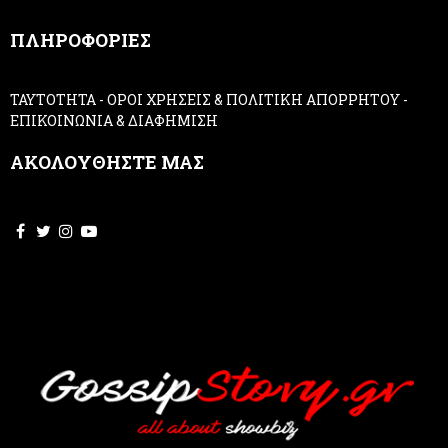
,
ΠΛΗΡΟΦΟΡΙΕΣ
l
e
a
ΤΑΥΤΟΤΗΤΑ
-
ΟΡΟΙ ΧΡΗΣΕΙΣ & ΠΟΛΙΤΙΚΗ ΑΠΟΡΡΗΤΟΥ
-
v
ΕΠΙΚΟΙΝΩΝΙΑ & ΔΙΑΦΗΜΙΣΗ
e
t
ΑΚΟΛΟΥΘΗΣΤΕ ΜΑΣ
h
i
s
f
i
e
l
d
b
l
a
n
k
.