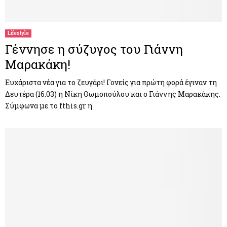
M
E
Lifestyle
Γέννησε η σύζυγος του Γιάννη
N
Μαρακάκη!
U
Ευχάριστα νέα για το ζευγάρι! Γονείς για πρώτη φορά έγιναν τη
Δευτέρα (16.03) η Νίκη Θωμοπούλου και ο Γιάννης Μαρακάκης.
Σύμφωνα με το fthis.gr η