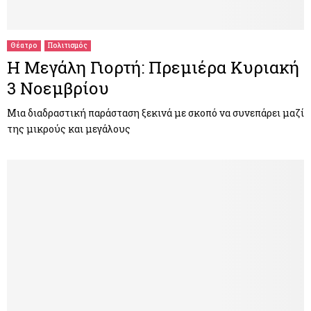
M
E
Θέατρο
Πολιτισμός
Η Μεγάλη Γιορτή: Πρεμιέρα Κυριακή
N
3 Νοεμβρίου
U
Μια διαδραστική παράσταση ξεκινά με σκοπό να συνεπάρει μαζί
της μικρούς και μεγάλους