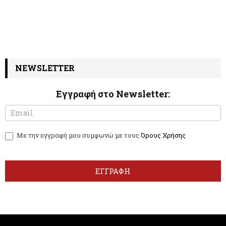
NEWSLETTER
Εγγραφή στο Newsletter:
N
I
e
f
w
y
Με την εγγραφή μου συμφωνώ με τους
Όρους Χρήσης
s
o
l
u
e
a
t
r
ΕΓΓΡΑΦΗ
t
e
e
h
r
u
m
a