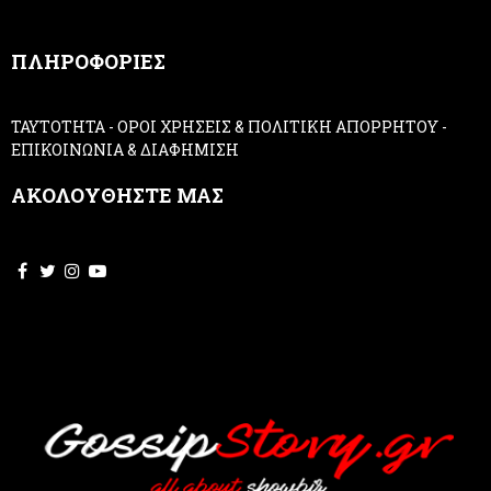
n
,
ΠΛΗΡΟΦΟΡΙΕΣ
l
e
a
ΤΑΥΤΟΤΗΤΑ
-
ΟΡΟΙ ΧΡΗΣΕΙΣ & ΠΟΛΙΤΙΚΗ ΑΠΟΡΡΗΤΟΥ
-
v
ΕΠΙΚΟΙΝΩΝΙΑ & ΔΙΑΦΗΜΙΣΗ
e
t
ΑΚΟΛΟΥΘΗΣΤΕ ΜΑΣ
h
i
s
f
i
e
l
d
b
l
a
n
k