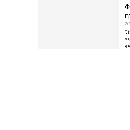
Φ
η
Τέ
στ
φύ