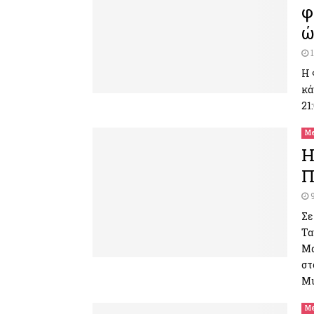
φ
ώ
Η 
κά
21
Me
H
Π
Σε
Τα
Μα
στ
Μι
Me