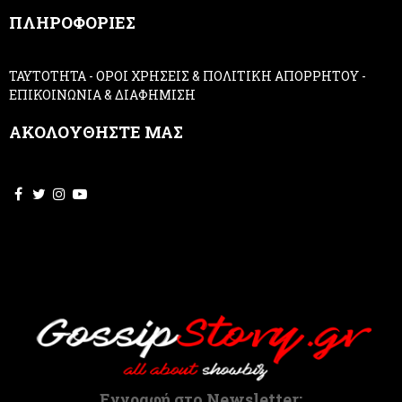
,
ΠΛΗΡΟΦΟΡΙΕΣ
l
e
a
ΤΑΥΤΟΤΗΤΑ
-
ΟΡΟΙ ΧΡΗΣΕΙΣ & ΠΟΛΙΤΙΚΗ ΑΠΟΡΡΗΤΟΥ
-
v
ΕΠΙΚΟΙΝΩΝΙΑ & ΔΙΑΦΗΜΙΣΗ
e
t
ΑΚΟΛΟΥΘΗΣΤΕ ΜΑΣ
h
i
s
f
i
e
l
d
b
l
a
n
k
.
Εγγραφή στο Newsletter: