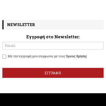
NEWSLETTER
Εγγραφή στο Newsletter:
N
I
e
f
w
y
Με την εγγραφή μου συμφωνώ με τους
Όρους Χρήσης
s
o
l
u
e
a
t
r
ΕΓΓΡΑΦΗ
t
e
e
h
r
u
m
a
n