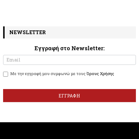
NEWSLETTER
Εγγραφή στο Newsletter:
N
I
e
f
w
y
Με την εγγραφή μου συμφωνώ με τους
Όρους Χρήσης
s
o
l
u
e
a
t
r
ΕΓΓΡΑΦΗ
t
e
e
h
r
u
m
a
n