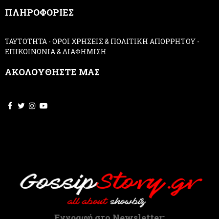
,
ΠΛΗΡΟΦΟΡΙΕΣ
l
e
a
ΤΑΥΤΟΤΗΤΑ
-
ΟΡΟΙ ΧΡΗΣΕΙΣ & ΠΟΛΙΤΙΚΗ ΑΠΟΡΡΗΤΟΥ
-
v
ΕΠΙΚΟΙΝΩΝΙΑ & ΔΙΑΦΗΜΙΣΗ
e
t
ΑΚΟΛΟΥΘΗΣΤΕ ΜΑΣ
h
i
s
f
i
e
l
d
b
l
a
n
k
.
Εγγραφή στο Newsletter: