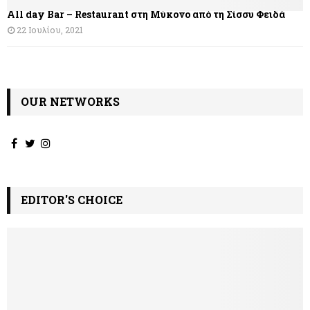
All day Bar – Restaurant στη Μύκονο από τη Σίσσυ Φειδά
ρ
22 Ιουλίου, 2021
ω
ν
OUR NETWORKS
EDITOR'S CHOICE