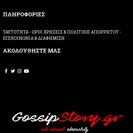
n
,
ΠΛΗΡΟΦΟΡΙΕΣ
l
e
a
ΤΑΥΤΟΤΗΤΑ
-
ΟΡΟΙ ΧΡΗΣΕΙΣ & ΠΟΛΙΤΙΚΗ ΑΠΟΡΡΗΤΟΥ
-
v
ΕΠΙΚΟΙΝΩΝΙΑ & ΔΙΑΦΗΜΙΣΗ
e
t
ΑΚΟΛΟΥΘΗΣΤΕ ΜΑΣ
h
i
s
f
i
e
l
d
b
l
a
n
k
.