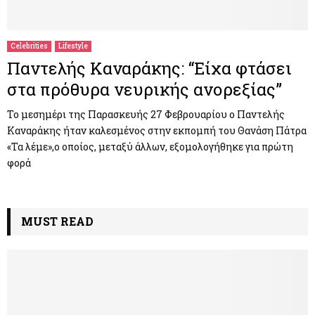
M
E
Celebrities
Lifestyle
Παντελής Καναράκης: “Είχα φτάσει
N
στα πρόθυρα νευρικής ανορεξίας”
U
Το μεσημέρι της Παρασκευής 27 Φεβρουαρίου ο Παντελής
Καναράκης ήταν καλεσμένος στην εκπομπή του Θανάση Πάτρα
«Τα λέμε»,ο οποίος, μεταξύ άλλων, εξομολογήθηκε για πρώτη
φορά
MUST READ