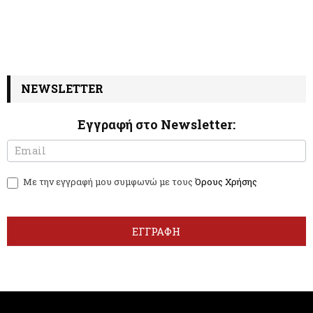
NEWSLETTER
Εγγραφή στο Newsletter:
N
I
e
f
w
y
Με την εγγραφή μου συμφωνώ με τους
Όρους Χρήσης
s
o
l
u
e
a
t
r
ΕΓΓΡΑΦΗ
t
e
e
h
r
u
m
a