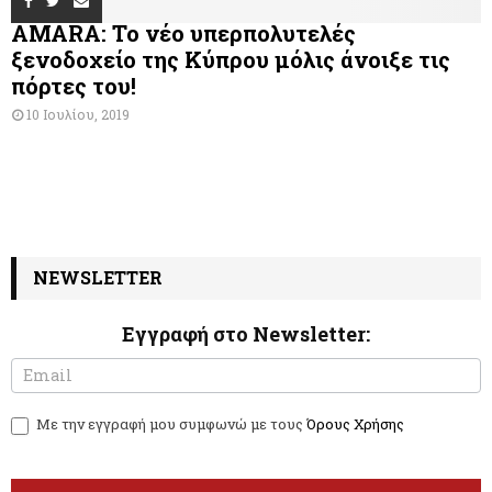
AMARA: Το νέο υπερπολυτελές
ξενοδοχείο της Κύπρου μόλις άνοιξε τις
πόρτες του!
10 Ιουλίου, 2019
NEWSLETTER
Εγγραφή στο Newsletter:
N
I
e
f
w
y
Με την εγγραφή μου συμφωνώ με τους
Όρους Χρήσης
s
o
l
u
e
a