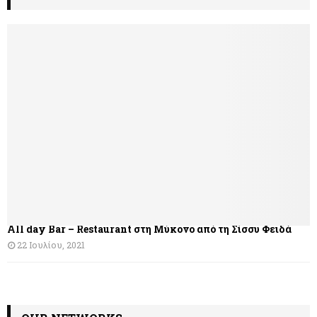
ο
ή
γ
η
σ
η
ά
ρ
θ
All day Bar – Restaurant στη Μύκονο από τη Σίσσυ Φειδά
ρ
22 Ιουλίου, 2021
ω
ν