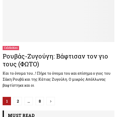
Celebrities
Ρουβάς-Ζυγούγη: Βάφτισαν τον γιο
τους (ΦΩΤΟ)
Και το όνομα του…! Πήρε το όνομα του και επίσημα ο γιος του
Σάκη Ρουβά και της Κάτιας Ζυγούλη. Ο μικρός Απόλλωνας
βαφτίστηκε και οι
Π
1
2
…
8
λ
MUST READ