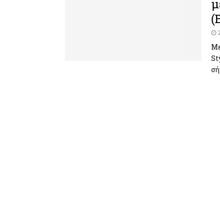
μ
(
Με
St
σή