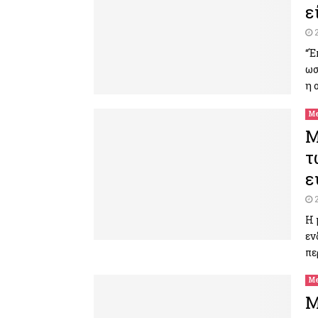
ε
“Έ
ωσ
η 
Me
M
τ
ε
Η 
εν
πε
Me
M