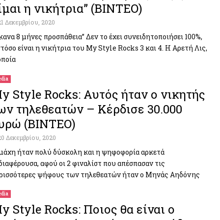
ίμαι η νικήτρια” (ΒΙΝΤΕΟ)
21 Δεκεμβρίου, 2020
κανα 8 μήνες προσπάθεια” Δεν το έχει συνειδητοποιήσει 100%,
τόσο είναι η νικήτρια του My Style Rocks 3 και 4. Η Αρετή Λις,
οποία
dia
y Style Rocks: Αυτός ήταν ο νικητής
ων τηλεθεατών – Κέρδισε 30.000
υρώ (ΒΙΝΤΕΟ)
20 Δεκεμβρίου, 2020
μάχη ήταν πολύ δύσκολη και η ψηφοφορία αρκετά
διαφέρουσα, αφού οι 2 φιναλίστ που απέσπασαν τις
ρισσότερες ψήφους των τηλεθεατών ήταν ο Μηνάς Αηδόνης
dia
y Style Rocks: Ποιος θα είναι ο