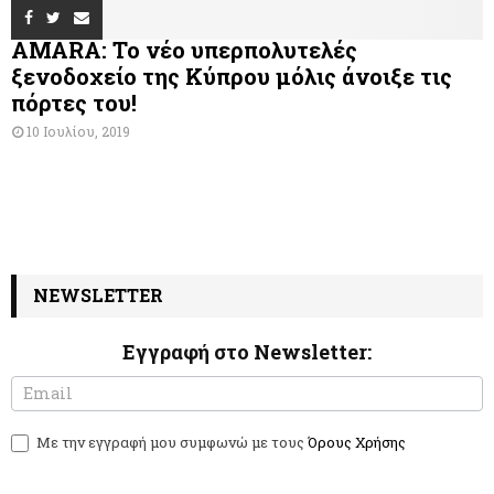
AMARA: Το νέο υπερπολυτελές
ξενοδοχείο της Κύπρου μόλις άνοιξε τις
πόρτες του!
10 Ιουλίου, 2019
NEWSLETTER
Εγγραφή στο Newsletter:
N
I
e
f
w
y
Με την εγγραφή μου συμφωνώ με τους
Όρους Χρήσης
s
o
l
u
e
a