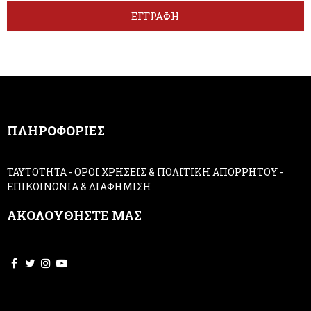
t
r
ΕΓΓΡΑΦΗ
t
e
e
h
r
u
m
a
n
,
ΠΛΗΡΟΦΟΡΙΕΣ
l
e
a
ΤΑΥΤΟΤΗΤΑ
-
ΟΡΟΙ ΧΡΗΣΕΙΣ & ΠΟΛΙΤΙΚΗ ΑΠΟΡΡΗΤΟΥ
-
v
ΕΠΙΚΟΙΝΩΝΙΑ & ΔΙΑΦΗΜΙΣΗ
e
t
ΑΚΟΛΟΥΘΗΣΤΕ ΜΑΣ
h
i
s
f
i
e
l