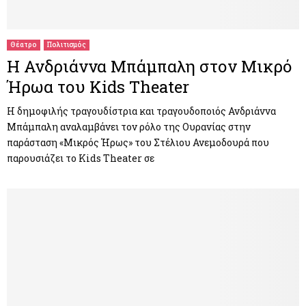
M
E
Θέατρο
Πολιτισμός
Η Ανδριάννα Μπάμπαλη στον Μικρό
N
Ήρωα του Kids Theater
U
Η δημοφιλής τραγουδίστρια και τραγουδοποιός Ανδριάννα
Μπάμπαλη αναλαμβάνει τον ρόλο της Ουρανίας στην
παράσταση «Μικρός Ήρως» του Στέλιου Ανεμοδουρά που
παρουσιάζει το Kids Theater σε