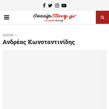
F
T
I
Y
a
w
n
o
P
c
i
s
u
e
t
t
t
R
Αρχική
b
t
a
u
Ανδρέας Κωνσταντινίδης
I
o
e
g
b
o
r
r
e
M
k
a
m
A
R
Y