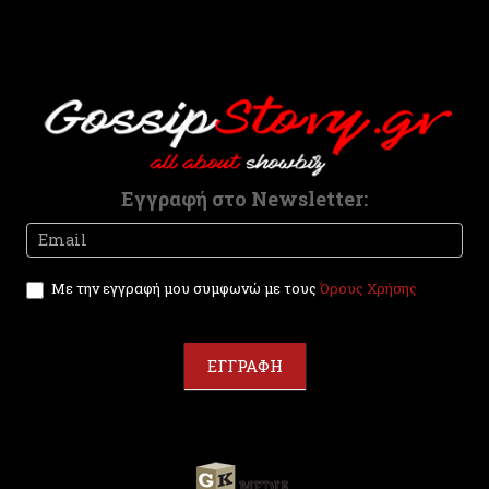
l
d
b
l
a
n
k
.
Εγγραφή στο Newsletter:
Newsletter
I
f
y
Με την εγγραφή μου συμφωνώ με τους
Όρους Χρήσης
o
u
a
r
ΕΓΓΡΑΦΗ
e
h
u
m
a