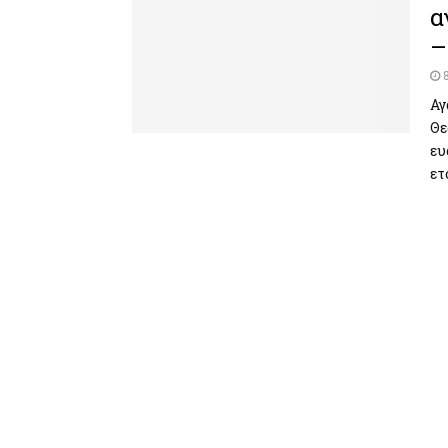
α
–
Αγ
Θε
ευ
ετ