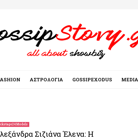
FASHION
ΑΣΤΡΟΛΟΓΙΑ
GOSSIPEXODUS
MEDI
ckstage24 Models
λεξάνδρα Σιζιάνα Έλενα: Η