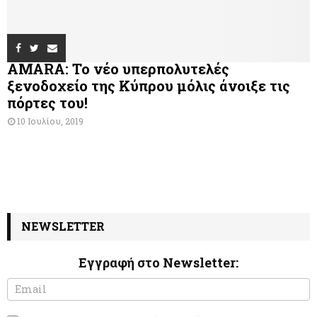
AMARA: Το νέο υπερπολυτελές
ξενοδοχείο της Κύπρου μόλις άνοιξε τις
πόρτες του!
10 Ιουλίου, 2019
NEWSLETTER
Εγγραφή στο Newsletter:
N
I
e
f
w
y