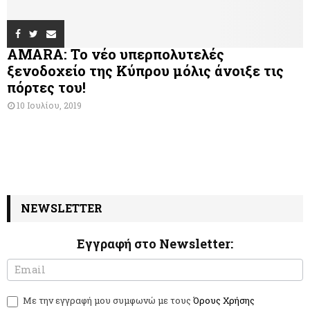
AMARA: Το νέο υπερπολυτελές
ξενοδοχείο της Κύπρου μόλις άνοιξε τις
πόρτες του!
10 Ιουλίου, 2019
NEWSLETTER
Εγγραφή στο Newsletter:
N
I
e
f
w
y
Με την εγγραφή μου συμφωνώ με τους
Όρους Χρήσης
s
o