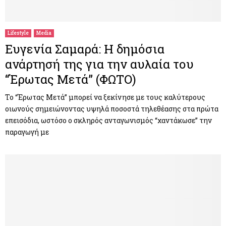
M
E
Lifestyle
Media
Ευγενία Σαμαρά: Η δημόσια
N
ανάρτησή της για την αυλαία του
“Έρωτας Μετά” (ΦΩΤΟ)
U
Το “Έρωτας Μετά” μπορεί να ξεκίνησε με τους καλύτερους
οιωνούς σημειώνοντας υψηλά ποσοστά τηλεθέασης στα πρώτα
επεισόδια, ωστόσο ο σκληρός ανταγωνισμός “χαντάκωσε” την
παραγωγή με