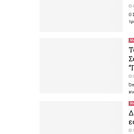
Ο 
τρ
Me
Τ
Σ
“
Όπ
κυ
Me
Δ
ε