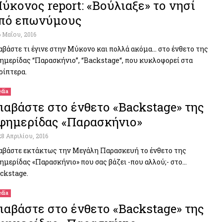
ύκονος report: «Βούλιαξε» το νησί
πό επωνύμους
6 Μαΐου, 2016
αβάστε τι έγινε στην Μύκονο και πολλά ακόμα… στο ένθετο της
ημερίδας “Παρασκήνιo”, “Backstage“, που κυκλοφορεί στα
ρίπτερα.
dia
ιαβάστε στο ένθετο «Backstage» της
φημερίδας «Παρασκήνιο»
28 Απριλίου, 2016
αβάστε εκτάκτως την Μεγάλη Παρασκευή το ένθετο της
ημερίδας «Παρασκήνιο» που σας βάζει -που αλλού;- στο…
ckstage.
dia
ιαβάστε στο ένθετο «Backstage» της