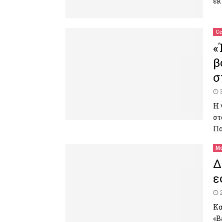
εκ
Ce
«
β
σ
Η 
στ
Πα
Me
Δ
ε
Κα
«B