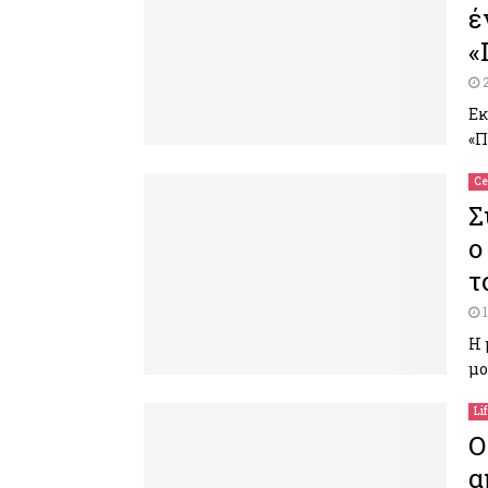
έ
«
Εκ
«
Ce
Σ
ο
τ
Η 
μο
Li
Ο
α