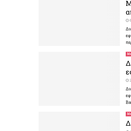
Μ
α
Δι
εφ
πε
Me
Δ
ε
Δι
εφ
Ba
Me
Δ