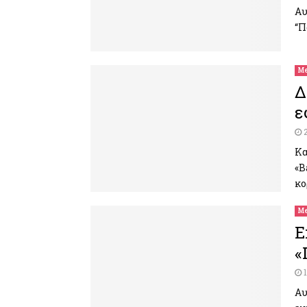
Αυ
“Π
Me
Δ
ε
Κα
«B
κο
Me
Ε
«
Αυ