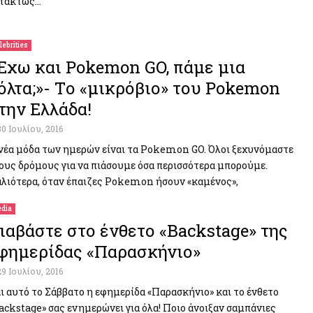
τάκτως…
lebrities
Έχω και Pokemon GO, πάμε μια
όλτα;»- Tο «μικρόβιο» του Pokemon
την Ελλάδα!
30 Ιουλίου, 2016
νέα μόδα των ημερών είναι τα Pokemon GO. Όλοι ξεχυνόμαστε
ους δρόμους για να πιάσουμε όσα περισσότερα μπορούμε.
λιότερα, όταν έπαιζες Pokemon ήσουν «καμένος»,
dia
ιαβάστε στο ένθετο «Backstage» της
φημερίδας «Παρασκήνιο»
29 Ιουλίου, 2016
ι αυτό το Σάββατο η εφημερίδα «Παρασκήνιο» και το ένθετο
ackstage» σας ενημερώνει για όλα! Ποιο άνοιξαν σαμπάνιες