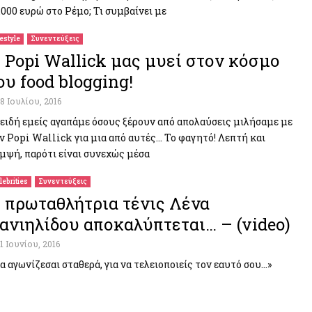
.000 ευρώ στο Ρέμο; Τι συμβαίνει με
festyle
Συνεντεύξεις
 Popi Wallick μας μυεί στον κόσμο
ου food blogging!
18 Ιουλίου, 2016
ειδή εμείς αγαπάμε όσους ξέρουν από απολαύσεις μιλήσαμε με
ν Popi Wallick για μια από αυτές… Το φαγητό! Λεπτή και
μψή, παρότι είναι συνεχώς μέσα
lebrities
Συνεντεύξεις
 πρωταθλήτρια τένις Λένα
ανιηλίδου αποκαλύπτεται… – (video)
11 Ιουνίου, 2016
α αγωνίζεσαι σταθερά, για να τελειοποιείς τον εαυτό σου…»