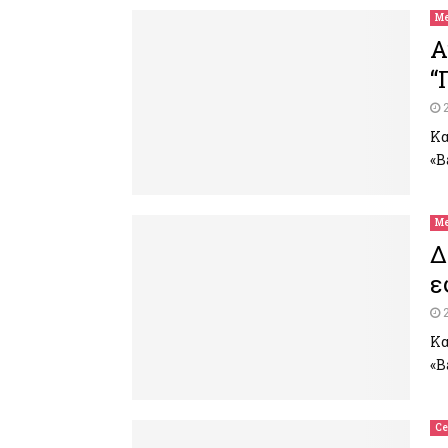
Me
Α
“
Κα
«B
Me
Δ
ε
Κα
«B
Ce