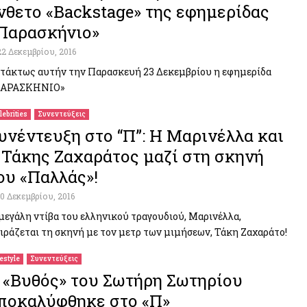
νθετο «Backstage» της εφημερίδας
Παρασκήνιο»
22 Δεκεμβρίου, 2016
τάκτως αυτήν την Παρασκευή 23 Δεκεμβρίου η εφημερίδα
ΠΑΡΑΣΚΗΝΙΟ»
lebrities
Συνεντεύξεις
υνέντευξη στο “Π”: Η Μαρινέλλα και
 Τάκης Ζαχαράτος μαζί στη σκηνή
ου «Παλλάς»!
10 Δεκεμβρίου, 2016
μεγάλη ντίβα του ελληνικού τραγουδιού, Μαρινέλλα,
ιράζεται τη σκηνή με τον μετρ των μιμήσεων, Τάκη Ζαχαράτο!
festyle
Συνεντεύξεις
 «Βυθός» του Σωτήρη Σωτηρίου
ποκαλύφθηκε στο «Π»