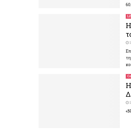
60
Li
H
τ
Επ
τη
κο
Ce
H
Δ
«Ν