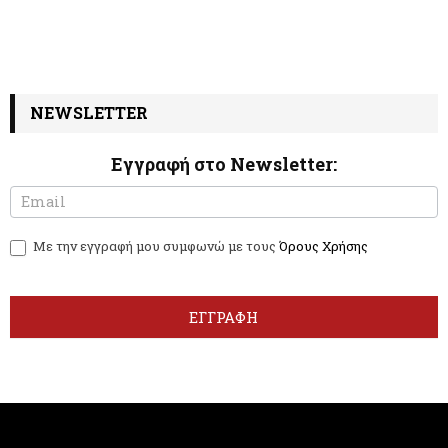
NEWSLETTER
Εγγραφή στο Newsletter:
N
I
e
f
w
y
Με την εγγραφή μου συμφωνώ με τους
Όρους Χρήσης
s
o
l
u
e
a
t
r
ΕΓΓΡΑΦΗ
t
e
e
h
r
u
m
a
n