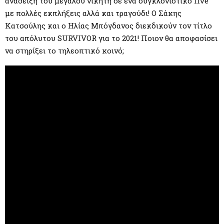
ανάδειξη του μεγάλου νικητή σε ένα συγκλονιστικό live
με πολλές εκπλήξεις αλλά και τραγούδι! O Σάκης
Κατσούλης και o Ηλίας Μπόγδανος διεκδικούν τον τίτλο
του απόλυτου SURVIVOR για το 2021! Ποιον θα αποφασίσει
να στηρίξει το τηλεοπτικό κοινό;