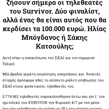
M
ζήσουν σήμερα οι τηλεθεατές
του Survivor. Δύο φιναλίστ,
E
αλλά ένας θα είναι αυτός που θα
N
κερδίσει τα 100.000 ευρώ. Ηλίας
Μπόγδανος ή Σάκης
U
Κατσούλης;
Αυτή είναι η ανακοίνωση του ΣΚΑΙ για τον σημερινό
Τελικό:
Μία βραδιά γεμάτη συγκίνηση, αναμνήσεις και δυνατές
στιγμές πρόσφερε χθες το απόλυτο ριάλιτι επιβίωσης του
ΣΚΑΪ στους φανατικούς τηλεθεατές του.
2.774.062 τηλεθεατές παρακολούθησαν έστω και για 1΄ τον
ημιτελικό του SURVIVOR την Κυριακή 4/7 με τον μέσο
όρο της τηλεθέασης να φτάνει το 35,1 στο σύνολο κοινού