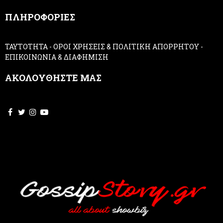
,
ΠΛΗΡΟΦΟΡΙΕΣ
l
e
a
ΤΑΥΤΟΤΗΤΑ
-
ΟΡΟΙ ΧΡΗΣΕΙΣ & ΠΟΛΙΤΙΚΗ ΑΠΟΡΡΗΤΟΥ
-
v
ΕΠΙΚΟΙΝΩΝΙΑ & ΔΙΑΦΗΜΙΣΗ
e
t
ΑΚΟΛΟΥΘΗΣΤΕ ΜΑΣ
h
i
s
f
i
e
l
d
b
l
a
n
k
.