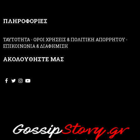
a
n
,
ΠΛΗΡΟΦΟΡΙΕΣ
l
e
a
ΤΑΥΤΟΤΗΤΑ
-
ΟΡΟΙ ΧΡΗΣΕΙΣ & ΠΟΛΙΤΙΚΗ ΑΠΟΡΡΗΤΟΥ
-
v
ΕΠΙΚΟΙΝΩΝΙΑ & ΔΙΑΦΗΜΙΣΗ
e
t
ΑΚΟΛΟΥΘΗΣΤΕ ΜΑΣ
h
i
s
f
i
e
l
d
b
l
a
n
k