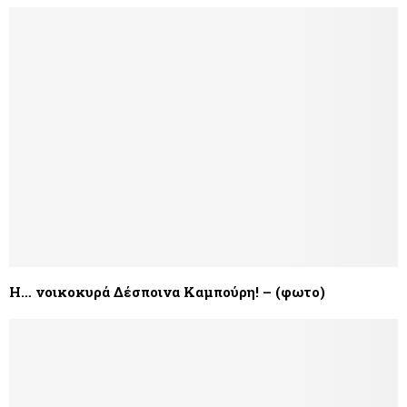
Η… νοικοκυρά Δέσποινα Καμπούρη! – (φωτο)