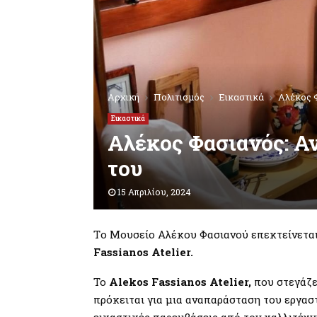
Αρχική
Πολιτισμός
Εικαστικά
Aλέκος Φ
Εικαστικά
Aλέκος Φασιανός: Ανο
του
15 Απριλίου, 2024
Tο Μουσείο Αλέκου Φασιανού επεκτείνεται 
Fassianos Atelier.
Το
Alekos Fassianos Atelier,
που στεγάζε
πρόκειται για μια αναπαράσταση του εργασ
εικαστικές παρεμβάσεις από τον καλλιτέχν