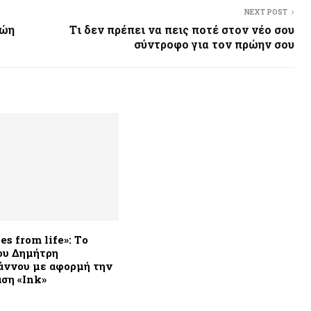
NEXT POST
Ζώη
Tι δεν πρέπει να πεις ποτέ στον νέο σου
σύντροφο για τον πρώην σου
es from life»: Tο
του Δημήτρη
άννου με αφορμή την
ση «Ink»