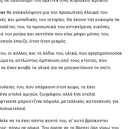
ier
θα ανακαλύψουν μια πιο προσωπική πλευρά του
ς και μοναδικές του ιστορίες. Θα έχουν την ευκαιρία να
παλέτες του, τα προσωπικά του αντικείμενα, εικόνες,
ικά του ρούχα και σεντόνια που είχε ράψει μόνος του,
οποία έπαιζε, όταν ήταν μικρός.
του, οι κόλλες και τα λάδια του, υλικά, που χρησιμοποιούσε
χρώματα, αντλώντας έμπνευση από τους χτίστες, που
σε έναν κουβά τα υλικά για να μπογιατίσουν το σπίτι
υλειάς του, που υπάρχουν στον χώρο, τα έχει
 ένα ατελιέ αμιγώς ζωγράφου, αλλά ένα ατελιέ
έφτιαχνε μπρούτζινα πόμολα, μεταλλικές κατασκευές για
πολυατελειέ.
λε να τα έχει πάντα κοντά του, γι’ αυτό βρίσκονται
υς, πάνω σε ράφια. Του άρεσε να τα βλέπει όλα γύρω του,