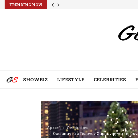
TRENDING NOW
SHOWBIZ
LIFESTYLE
CELEBRITIES
Αρχική
Celebrities
Όσα απαντά ο Γιώργος Σαμπάνης για τις συν