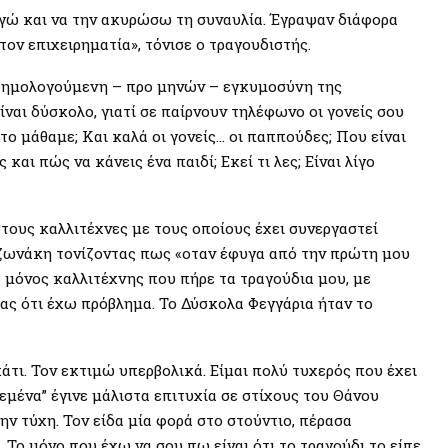
γώ και να την ακυρώσω τη συναυλία. Έγραψαν διάφορα
τον επιχειρηματία», τόνισε ο τραγουδιστής.
 φημολογούμενη – προ μηνών – εγκυμοσύνη της
ίναι δύσκολο, γιατί σε παίρνουν τηλέφωνο οι γονείς σου
ν το μάθαμε; Και καλά οι γονείς… οι παππούδες; Που είναι
αι πώς να κάνεις ένα παιδί; Εκεί τι λες; Είναι λίγο
τους καλλιτέχνες με τους οποίους έχει συνεργαστεί
αζωνάκη τονίζοντας πως «οταν έφυγα από την πρώτη μου
ο μόνος καλλιτέχνης που πήρε τα τραγούδια μου, με
ας ότι έχω πρόβλημα. Το Δύσκολα Φεγγάρια ήταν το
άτι. Τον εκτιμώ υπερβολικά. Είμαι πολύ τυχερός που έχει
 εμένα” έγινε μάλιστα επιτυχία σε στίχους του Θάνου
ην τύχη. Τον είδα μία φορά στο στούντιο, πέρασα
 Το μόνο που έχω να σου πω είναι ότι το τραγούδι το είπε