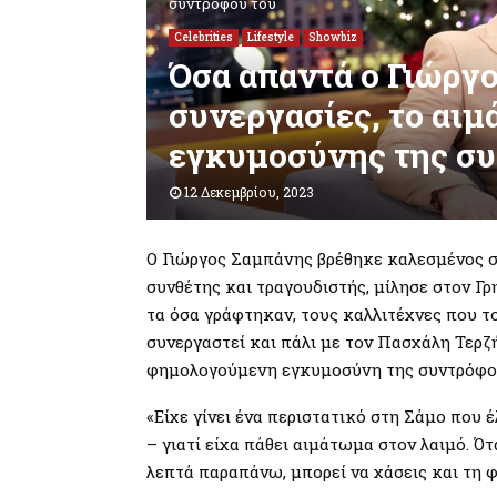
συντρόφου του
Celebrities
Lifestyle
Showbiz
Όσα απαντά ο Γιώργο
συνεργασίες, το αιμ
εγκυμοσύνης της σ
12 Δεκεμβρίου, 2023
Ο Γιώργος Σαμπάνης βρέθηκε καλεσμένος 
συνθέτης και τραγουδιστής, μίλησε στον Γ
τα όσα γράφτηκαν, τους καλλιτέχνες που τ
συνεργαστεί και πάλι με τον Πασχάλη Τερζ
φημολογούμενη εγκυμοσύνη της συντρόφου
«Είχε γίνει ένα περιστατικό στη Σάμο που
– γιατί είχα πάθει αιμάτωμα στον λαιμό. Ό
λεπτά παραπάνω, μπορεί να χάσεις και τη 