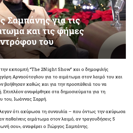
ς Σαμπάνης για τις
άτωμα και τις φήμες
υντρόφου του
στην εκπομπή “The 2Night Show” και ο δημοφιλής
ρηγόρη Αρναούτογλου για το αιμάτωμα στον λαιμό του και
ον βοήθησαν καθώς και για την προσπάθειά του να
ή. Επιπλέον αναφέρθηκε στα δημοσιεύματα για τη
 του, Ιωάννας Σαρρή.
 έλεγαν ότι ακύρωσα τη συναυλία – που όντως την ακύρωσα
ταν παθαίνεις αιμάτωμα στον λαιμό, αν τραγουδήσεις 5
φωνή σου», αναφέρει ο Γιώργος Σαμπάνης.