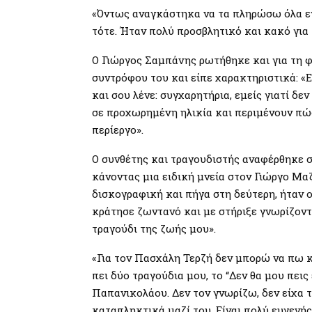
«Όντως αναγκάστηκα να τα πληρώσω όλα ε
τότε. Ήταν πολύ προσβλητικό και κακό για 
Ο Γιώργος Σαμπάνης ρωτήθηκε και για τη
συντρόφου του και είπε χαρακτηριστικά: «Ε
και σου λένε: συγχαρητήρια, εμείς γιατί δε
σε προχωρημένη ηλικία και περιμένουν πώς κ
περίεργο».
Ο συνθέτης και τραγουδιστής αναφέρθηκε σ
κάνοντας μια ειδική μνεία στον Γιώργο Μ
δισκογραφική και πήγα στη δεύτερη, ήταν 
κράτησε ζωντανό και με στήριξε γνωρίζοντ
τραγούδι της ζωής μου».
«Για τον Πασχάλη Τερζή δεν μπορώ να πω κ
πει δύο τραγούδια μου, το “Δεν θα μου πεις
Παπανικολάου. Δεν τον γνωρίζω, δεν είχα τ
καταπληκτικά μαζί του. Είναι πολύ ευγενής.