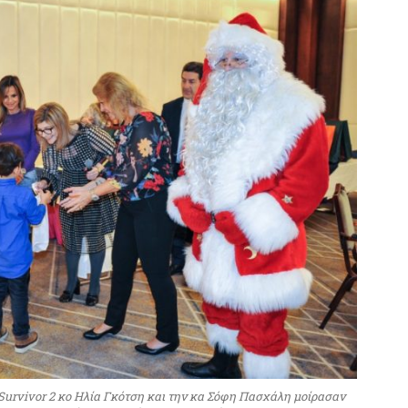
 Survivor 2 κο Ηλία Γκότση και την κα Σόφη Πασχάλη μοίρασαν