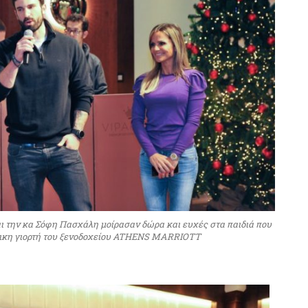
αι την κα Σόφη Πασχάλη μοίρασαν δώρα και ευχές στα παιδιά που
τικη γιορτή του ξενοδοχείου ATHENS MARRIOTT