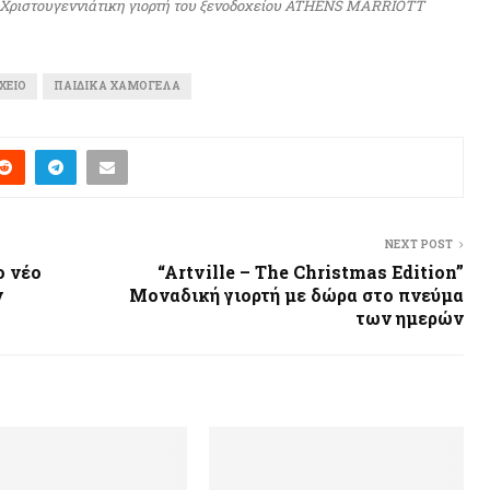
η Χριστουγεννιάτικη γιορτή του ξενοδοχείου ATHENS MARRIOTT
ΧΕΊΟ
ΠΑΙΔΙΚΆ ΧΑΜΌΓΕΛΑ
NEXT POST
ο νέο
“Artville – The Christmas Edition”
ν
Μοναδική γιορτή με δώρα στο πνεύμα
των ημερών