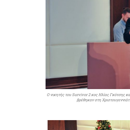
O νικητής του Survivor 2 κος Ηλίας Γκότσης κ
βρέθηκαν στη Χριστουγεννιά