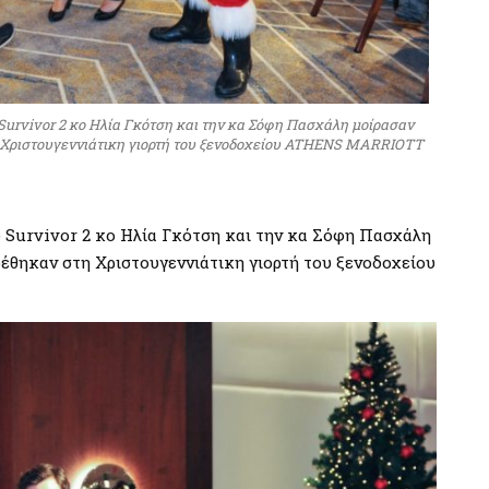
 Survivor 2 κο Ηλία Γκότση και την κα Σόφη Πασχάλη μοίρασαν
η Χριστουγεννιάτικη γιορτή του ξενοδοχείου ATHENS MARRIOTT
ου Survivor 2 κο Ηλία Γκότση και την κα Σόφη Πασχάλη
ρέθηκαν στη Χριστουγεννιάτικη γιορτή του ξενοδοχείου