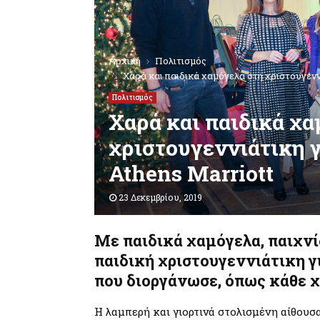
Αρχική
Πολιτισμός
Χαρά και παιδικά χαμόγελα στη χριστουγενν
Πολιτισμός
Χαρά και παιδικά χα
χριστουγεννιάτικη γ
Athens Marriott
23 Δεκεμβρίου, 2019
Με παιδικά χαμόγελα, παιχνίδ
παιδική χριστουγεννιάτικη γ
που διοργάνωσε, όπως κάθε χρ
Η λαμπερή και γιορτινά στολισμένη αίθου