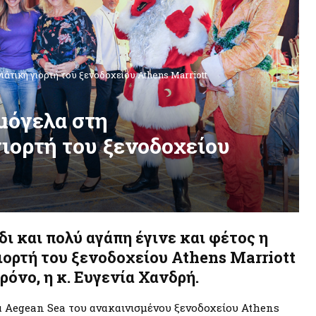
ιάτικη γιορτή του ξενοδοχείου Athens Marriott
μόγελα στη
ιορτή του ξενοδοχείου
ι και πολύ αγάπη έγινε και φέτος η
ιορτή του ξενοδοχείου Athens Marriott
όνο, η κ. Ευγενία Χανδρή.
σα Aegean Sea του ανακαινισμένου ξενοδοχείου Athens