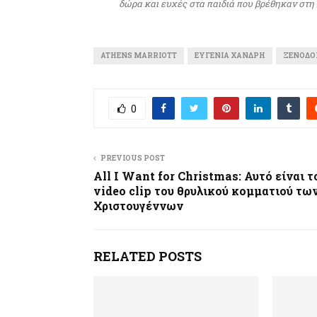
δώρα και ευχές στα παιδιά που βρέθηκαν στ
ATHENS MARRIOTT
ΕΥΓΕΝΙΑ ΧΑΝΔΡΗ
ΞΕΝΟΔΟ
0
PREVIOUS POST
All I Want for Christmas: Αυτό είναι τ
video clip του θρυλικού κομματιού τω
Χριστουγέννων
RELATED POSTS