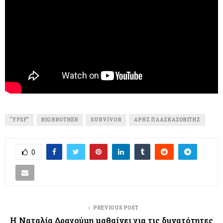
"YFSF"
BIG BROTHER
SURVIVOR
ΆΡΗΣ ΠΛΑΣΚΑΣΟΒΊΤΗΣ
0
PREVIOUS POST
Η Ναταλία Δραγούμη μαθαίνει για τις δυνατότητες