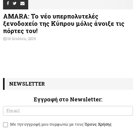
AMARA: Το νέο υπερπολυτελές
ξενοδοχείο της Κύπρου μόλις άνοιξε τις
πόρτες του!
10 Ιουλίου, 2019
NEWSLETTER
Εγγραφή στο Newsletter:
N
I
e
f
w
y
Με την εγγραφή μου συμφωνώ με τους
Όρους Χρήσης
s
o
l
u