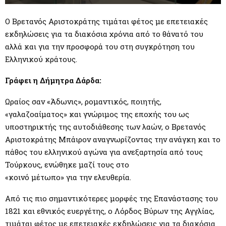
M
Ο Βρετανός Αριστοκράτης τιμάται φέτος με επετειακές
E
εκδηλώσεις για τα διακόσια χρόνια από το θάνατό του
αλλά και για την προσφορά του στη συγκρότηση του
N
Ελληνικού κράτους.
U
Γράφει η Δήμητρα Δάρδα:
Ωραίος σαν «Άδωνις», ρομαντικός, ποιητής,
«γαλαζοαίματος» και γνώριμος της εποχής του ως
υποστηρικτής της αυτοδιάθεσης των λαών, ο Βρετανός
Αριστοκράτης Μπάιρον αναγνωρίζοντας την ανάγκη και το
πάθος του ελληνικού αγώνα για ανεξαρτησία από τους
Τούρκους, ενώθηκε μαζί τους στο
«κοινό μέτωπο» για την ελευθερία.
Από τις πιο σημαντικότερες μορφές της Επανάστασης του
1821 και εθνικός ευεργέτης, ο Λόρδος Βύρων της Αγγλίας,
τιμάται φέτος με επετειακές εκδηλώσεις για τα διακόσια