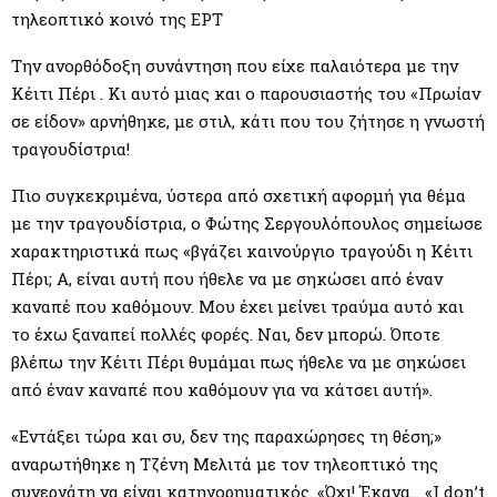
M
τηλεοπτικό κοινό της ΕΡΤ
E
Την ανορθόδοξη συνάντηση που είχε παλαιότερα με την
Κέιτι Πέρι . Κι αυτό μιας και ο παρουσιαστής του «Πρωίαν
N
σε είδον» αρνήθηκε, με στιλ, κάτι που του ζήτησε η γνωστή
τραγουδίστρια!
U
Πιο συγκεκριμένα, ύστερα από σχετική αφορμή για θέμα
με την τραγουδίστρια, ο Φώτης Σεργουλόπουλος σημείωσε
χαρακτηριστικά πως «βγάζει καινούργιο τραγούδι η Κέιτι
Πέρι; A, είναι αυτή που ήθελε να με σηκώσει από έναν
καναπέ που καθόμουν. Μου έχει μείνει τραύμα αυτό και
το έχω ξαναπεί πολλές φορές. Ναι, δεν μπορώ. Όποτε
βλέπω την Κέιτι Πέρι θυμάμαι πως ήθελε να με σηκώσει
από έναν καναπέ που καθόμουν για να κάτσει αυτή».
«Εντάξει τώρα και συ, δεν της παραχώρησες τη θέση;»
αναρωτήθηκε η Τζένη Μελιτά με τον τηλεοπτικό της
συνεργάτη να είναι κατηγορηματικός. «Όχι! Έκανα… «I don’t