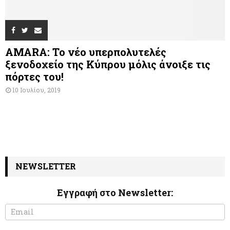
AMARA: Το νέο υπερπολυτελές
ξενοδοχείο της Κύπρου μόλις άνοιξε τις
πόρτες του!
10 Ιουλίου, 2019
NEWSLETTER
Εγγραφή στο Newsletter:
N
I
e
f
w
y