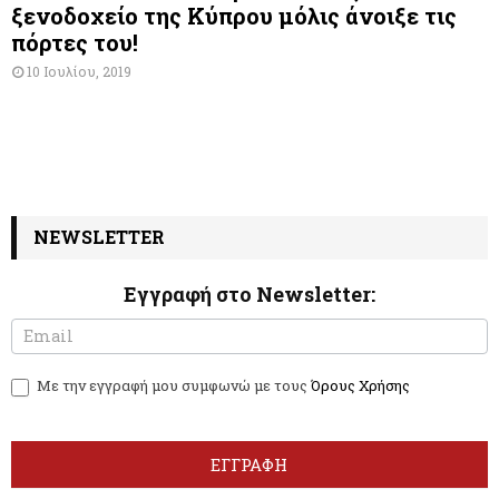
ξενοδοχείο της Κύπρου μόλις άνοιξε τις
πόρτες του!
10 Ιουλίου, 2019
NEWSLETTER
Εγγραφή στο Newsletter:
N
I
e
f
w
y
Με την εγγραφή μου συμφωνώ με τους
Όρους Χρήσης
s
o
l
u
e
a
t
r
ΕΓΓΡΑΦΗ
t
e