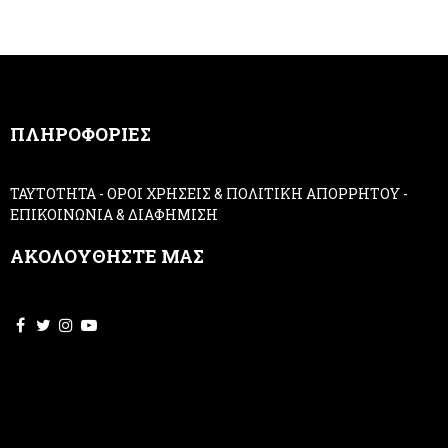
e
h
r
u
m
a
n
,
ΠΛΗΡΟΦΟΡΙΕΣ
l
e
a
ΤΑΥΤΟΤΗΤΑ
-
ΟΡΟΙ ΧΡΗΣΕΙΣ & ΠΟΛΙΤΙΚΗ ΑΠΟΡΡΗΤΟΥ
-
v
ΕΠΙΚΟΙΝΩΝΙΑ & ΔΙΑΦΗΜΙΣΗ
e
t
ΑΚΟΛΟΥΘΗΣΤΕ ΜΑΣ
h
i
s
f
i
e
l
d
b
l