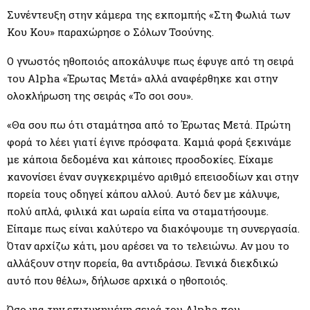
M
Συνέντευξη στην κάμερα της εκπομπής «Στη Φωλιά των
Κου Κου» παραχώρησε ο Σόλων Τσούνης.
E
Ο γνωστός ηθοποιός αποκάλυψε πως έφυγε από τη σειρά
N
του Alpha «Έρωτας Μετά» αλλά αναφέρθηκε και στην
ολοκλήρωση της σειράς «Το σοι σου».
U
«Θα σου πω ότι σταμάτησα από το Έρωτας Μετά. Πρώτη
φορά το λέει γιατί έγινε πρόσφατα. Καμιά φορά ξεκινάμε
με κάποια δεδομένα και κάποιες προσδοκίες. Είχαμε
κανονίσει έναν συγκεκριμένο αριθμό επεισοδίων και στην
πορεία τους οδηγεί κάπου αλλού. Αυτό δεν με κάλυψε,
πολύ απλά, φιλικά και ωραία είπα να σταματήσουμε.
Είπαμε πως είναι καλύτερο να διακόψουμε τη συνεργασία.
Όταν αρχίζω κάτι, μου αρέσει να το τελειώνω. Αν μου το
αλλάξουν στην πορεία, θα αντιδράσω. Γενικά διεκδικώ
αυτό που θέλω», δήλωσε αρχικά ο ηθοποιός.
Όσο για την επιτυχημένη σειρά του Alpha που