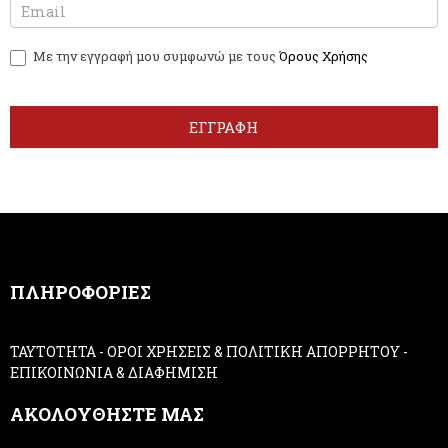
e
f
w
y
Με την εγγραφή μου συμφωνώ με τους
Όρους Χρήσης
s
o
l
u
e
a
t
r
ΕΓΓΡΑΦΗ
t
e
e
h
r
u
m
a
n
,
ΠΛΗΡΟΦΟΡΙΕΣ
l
e
a
ΤΑΥΤΟΤΗΤΑ
-
ΟΡΟΙ ΧΡΗΣΕΙΣ & ΠΟΛΙΤΙΚΗ ΑΠΟΡΡΗΤΟΥ
-
v
ΕΠΙΚΟΙΝΩΝΙΑ & ΔΙΑΦΗΜΙΣΗ
e
t
ΑΚΟΛΟΥΘΗΣΤΕ ΜΑΣ
h
i