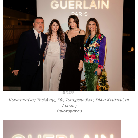
Κωνσταντίνος Τσολάκης, Εύη Σωτηροπούλου, Σήλια Κριθαριώτη,
Άρτεμις
Οικονομάκου