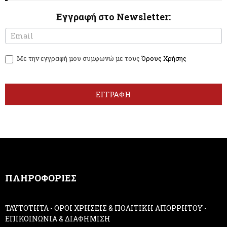
Εγγραφή στο Newsletter:
N
I
e
f
w
y
Με την εγγραφή μου συμφωνώ με τους
Όρους Χρήσης
s
o
l
u
e
a
t
r
ΕΓΓΡΑΦΗ
t
e
e
h
r
u
m
a
n
,
ΠΛΗΡΟΦΟΡΙΕΣ
l
e
a
ΤΑΥΤΟΤΗΤΑ
-
ΟΡΟΙ ΧΡΗΣΕΙΣ & ΠΟΛΙΤΙΚΗ ΑΠΟΡΡΗΤΟΥ
-
v
ΕΠΙΚΟΙΝΩΝΙΑ & ΔΙΑΦΗΜΙΣΗ
e