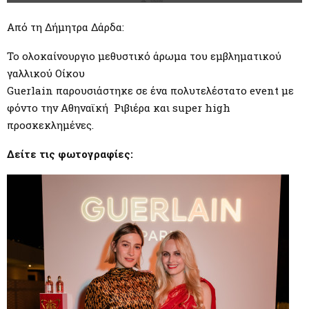
M
Από τη Δήμητρα Δάρδα:
E
Το ολοκαίνουργιο μεθυστικό άρωμα του εμβληματικού
N
γαλλικού Οίκου
Guerlain παρουσιάστηκε σε ένα πολυτελέστατο event με
φόντο την Αθηναϊκή Ριβιέρα και super high
U
προσκεκλημένες.
Δείτε τις φωτογραφίες: