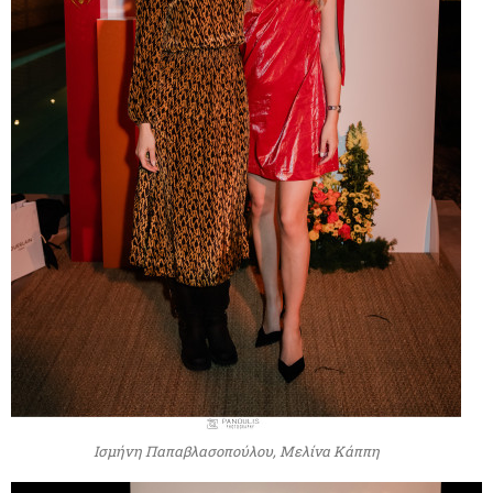
Ισμήνη Παπαβλασοπούλου, Μελίνα Κάππη