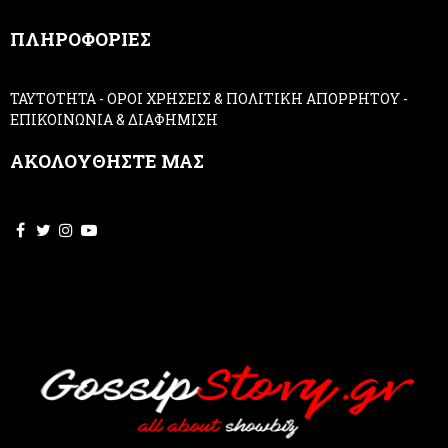
,
ΠΛΗΡΟΦΟΡΙΕΣ
l
e
a
ΤΑΥΤΟΤΗΤΑ
-
ΟΡΟΙ ΧΡΗΣΕΙΣ & ΠΟΛΙΤΙΚΗ ΑΠΟΡΡΗΤΟΥ
-
v
ΕΠΙΚΟΙΝΩΝΙΑ & ΔΙΑΦΗΜΙΣΗ
e
t
ΑΚΟΛΟΥΘΗΣΤΕ ΜΑΣ
h
i
s
f
i
e
l
d
b
l
a
n
k
.