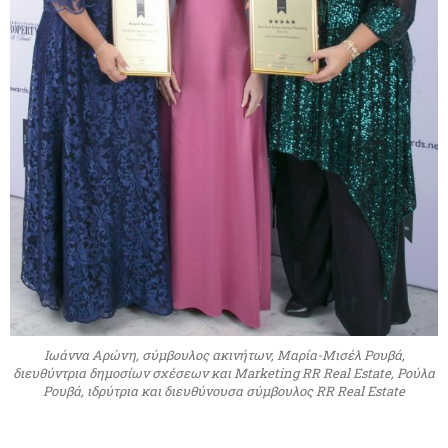
Ιωάννα Αρώνη, σύμβουλος ακινήτων, Μαρία-Μισέλ Ρουβά,
διευθύντρια δημοσίων σχέσεων και Marketing RR Real Estate, Ρούλα
Ρουβά, ιδρύτρια και διευθύνουσα σύμβουλος RR Real Estate