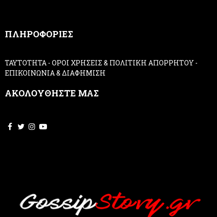
a
n
,
ΠΛΗΡΟΦΟΡΙΕΣ
l
e
a
ΤΑΥΤΟΤΗΤΑ
-
ΟΡΟΙ ΧΡΗΣΕΙΣ & ΠΟΛΙΤΙΚΗ ΑΠΟΡΡΗΤΟΥ
-
v
ΕΠΙΚΟΙΝΩΝΙΑ & ΔΙΑΦΗΜΙΣΗ
e
t
ΑΚΟΛΟΥΘΗΣΤΕ ΜΑΣ
h
i
s
f
i
e
l
d
b
l
a
n
k