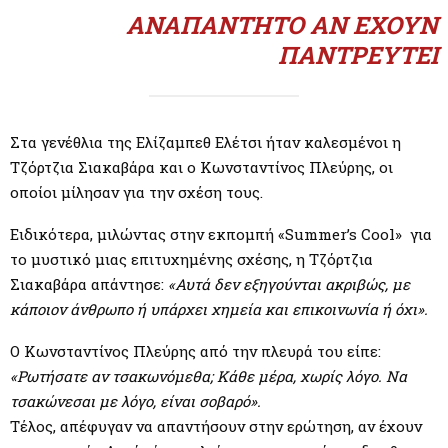
M
ΑΝΑΠΆΝΤΗΤΟ ΑΝ ΈΧΟΥΝ
E
ΠΑΝΤΡΕΥΤΕΊ
N
Στα γενέθλια της Ελίζαμπεθ Ελέτσι ήταν καλεσμένοι η
U
Τζόρτζια Σιακαβάρα και ο Κωνσταντίνος Πλεύρης, οι
οποίοι μίλησαν για την σχέση τους.
Ειδικότερα, μιλώντας στην εκπομπή «Summer’s Cool» για
το μυστικό μιας επιτυχημένης σχέσης, η Τζόρτζια
Σιακαβάρα απάντησε:
«Αυτά δεν εξηγούνται ακριβώς, με
κάποιον άνθρωπο ή υπάρχει χημεία και επικοινωνία ή όχι».
Ο Κωνσταντίνος Πλεύρης από την πλευρά του είπε:
«Ρωτήσατε αν τσακωνόμεθα; Κάθε μέρα, χωρίς λόγο. Να
τσακώνεσαι με λόγο, είναι σοβαρό».
Τέλος, απέφυγαν να απαντήσουν στην ερώτηση, αν έχουν