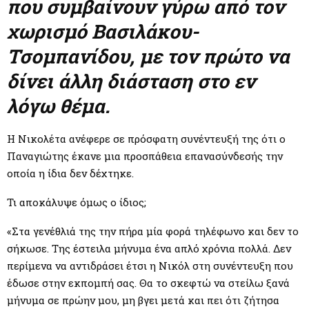
M
που συμβαίνουν γύρω από τον
χωρισμό Βασιλάκου-
E
Τσομπανίδου, με τον πρώτο να
N
δίνει άλλη διάσταση στο εν
λόγω θέμα.
U
Η Νικολέτα ανέφερε σε πρόσφατη συνέντευξή της ότι ο
Παναγιώτης έκανε μια προσπάθεια επανασύνδεσής την
οποία η ίδια δεν δέχτηκε.
Τι αποκάλυψε όμως ο ίδιος;
«Στα γενέθλιά της την πήρα μία φορά τηλέφωνο και δεν το
σήκωσε. Της έστειλα μήνυμα ένα απλό χρόνια πολλά. Δεν
περίμενα να αντιδράσει έτσι η Νικόλ στη συνέντευξη που
έδωσε στην εκπομπή σας. Θα το σκεφτώ να στείλω ξανά
μήνυμα σε πρώην μου, μη βγει μετά και πει ότι ζήτησα