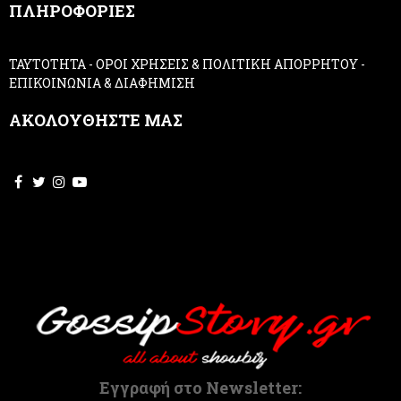
ΠΛΗΡΟΦΟΡΙΕΣ
l
e
a
ΤΑΥΤΟΤΗΤΑ
-
ΟΡΟΙ ΧΡΗΣΕΙΣ & ΠΟΛΙΤΙΚΗ ΑΠΟΡΡΗΤΟΥ
-
v
ΕΠΙΚΟΙΝΩΝΙΑ & ΔΙΑΦΗΜΙΣΗ
e
t
ΑΚΟΛΟΥΘΗΣΤΕ ΜΑΣ
h
i
s
f
i
e
l
d
b
l
a
n
k
.
Εγγραφή στο Newsletter: