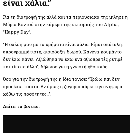
M
είναι χάλια.”
E
Για τη διατροφή της αλλά και τα περιουσιακά της μίλησε η
Μάρω Κοντού στην κάμερα της εκπομπής του Alpha,
N
“Happy Day”.
“Η σχέση μου με τα χρήματα είναι χάλια. Είμαι σπάταλη,
U
απρογραμμάτιστη, αισιόδοξη, δωρού. Κανένα κουμάντο
δεν έχω κάνει. Αξιώθηκα να έχω ένα αξιοπρεπές ρετιρέ
και τίποτα άλλο”, δήλωσε για η γνωστή ηθοποιός.
Όσο για την διατροφή της η ίδια τόνισε: “Τρώω και δεν
προσέχω τίποτα. Αν όμως η ζυγαριά πάρει την ανηφόρα
κόβω τις ποσότητες…”.
Δείτε το βίντεο: