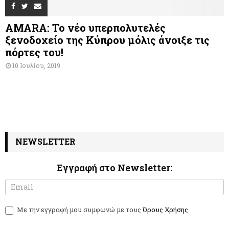
AMARA: Το νέο υπερπολυτελές
ξενοδοχείο της Κύπρου μόλις άνοιξε τις
πόρτες του!
10 Ιουλίου, 2019
NEWSLETTER
Εγγραφή στο Newsletter:
N
I
e
f
w
y
Με την εγγραφή μου συμφωνώ με τους
Όρους Χρήσης
s
o
l
u