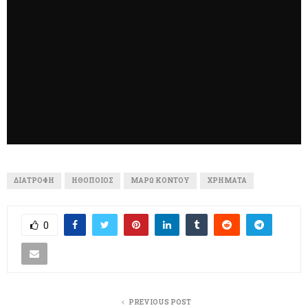
ΔΙΑΤΡΟΦΉ
ΗΘΟΠΟΙΌΣ
ΜΆΡΩ ΚΟΝΤΟΎ
ΧΡΉΜΑΤΑ
0
PREVIOUS POST