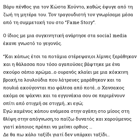
M
Βάρυ πένθος για τον Κώστα Κούντο, καθώς έφυγε από τη
ζωή τη μητέρα του. Τον τραγουδιστή τον γνωρίσαμε μέσα
E
από τη συμμετοχή του στο “Fame Story”.
N
Ο ίδιος με μια συγκινητική ανάρτησε στα social media
έκανε γνωστό το γεγονός.
U
“Και κάπως έτσι τα ποτάμια στέρεψαν,οι λίμνες ξεράθηκαν
και η θάλασσα που τόσο αγαπούσες βάφτηκε με ένα
σκούρο σάπιο χρώμα…ο ουρανός κλαίει με μια κόκκινη
βροχή,τα λουλούδια που λάτρευες μαράθηκαν και τα
πουλιά ακούγονται πιο φάλτσα από ποτέ…ο Χανσακος
ακόμα σε ψάχνει και τα εγγονάκια σου σε περιμένουν
σπίτι από στιγμή σε στιγμή…κι εγώ;
Εγώ χαμένος κάπου ανάμεσα στην αγάπη στο μίσος στη
θλίψη στην απόγνωση,το παίζω δυνατός και χαρούμενος
γιατί κάποιος πρέπει να μείνει ορθιος …
Δε θα πω κάλο ταξίδι γιατί δεν υπάρχει ταξίδι…