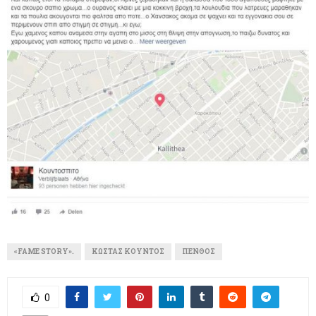
«FAME STORY».
ΚΏΣΤΑΣ ΚΟΎΝΤΟΣ
ΠΈΝΘΟΣ
0