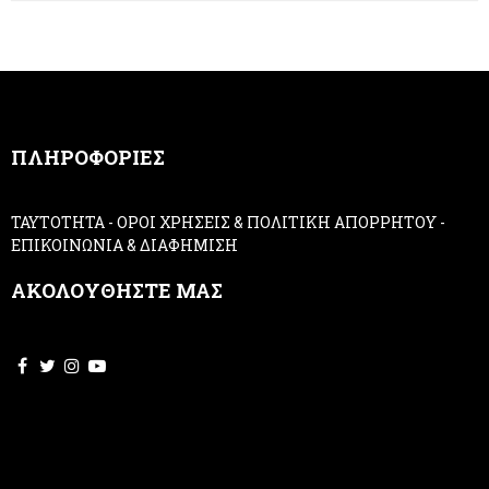
e
h
r
u
m
a
n
,
ΠΛΗΡΟΦΟΡΙΕΣ
l
e
a
ΤΑΥΤΟΤΗΤΑ
-
ΟΡΟΙ ΧΡΗΣΕΙΣ & ΠΟΛΙΤΙΚΗ ΑΠΟΡΡΗΤΟΥ
-
v
ΕΠΙΚΟΙΝΩΝΙΑ & ΔΙΑΦΗΜΙΣΗ
e
t
ΑΚΟΛΟΥΘΗΣΤΕ ΜΑΣ
h
i
s
f
i
e
l
d
b