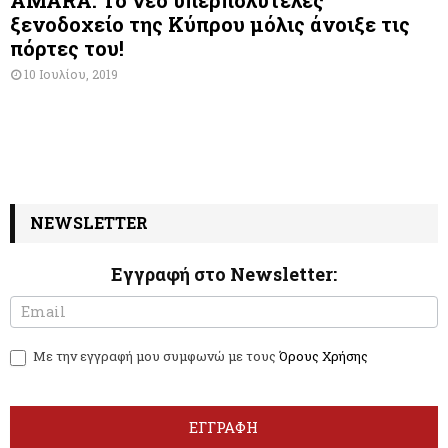
AMARA: Το νέο υπερπολυτελές
ξενοδοχείο της Κύπρου μόλις άνοιξε τις
πόρτες του!
10 Ιουλίου, 2019
NEWSLETTER
Εγγραφή στο Newsletter:
N
I
e
f
w
y
Με την εγγραφή μου συμφωνώ με τους
Όρους Χρήσης
s
o
l
u
e
a
t
r
ΕΓΓΡΑΦΗ
t
e