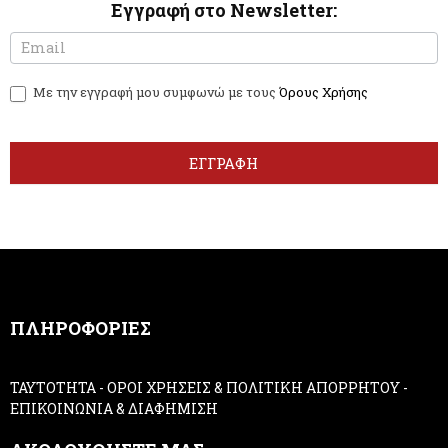
Εγγραφή στο Newsletter:
N
I
e
f
w
y
Με την εγγραφή μου συμφωνώ με τους
Όρους Χρήσης
s
o
l
u
e
a
t
r
ΕΓΓΡΑΦΗ
t
e
e
h
r
u
m
a
n
,
ΠΛΗΡΟΦΟΡΙΕΣ
l
e
a
ΤΑΥΤΟΤΗΤΑ
-
ΟΡΟΙ ΧΡΗΣΕΙΣ & ΠΟΛΙΤΙΚΗ ΑΠΟΡΡΗΤΟΥ
-
v
ΕΠΙΚΟΙΝΩΝΙΑ & ΔΙΑΦΗΜΙΣΗ
e
t