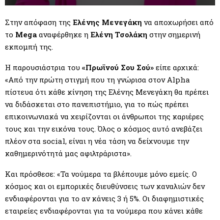
M
Στην απόφαση της
Ελένης Μενεγάκη
να αποχωρήσει από
E
το
Mega
αναφέρθηκε η
Ελένη Τσολάκη
στην σημερινή
εκπομπή της.
N
Η παρουσιάστρια του
«Πρωϊνού Σου Σού»
είπε αρχικά:
U
«Από την πρώτη στιγμή που τη γνώρισα στον Alpha
πίστευα ότι κάθε κίνηση της Ελένης Μενεγάκη θα πρέπει
να διδάσκεται στο πανεπιστήμιο, για το πώς πρέπει
επικοινωνιακά να χειρίζονται οι άνθρωποι της καριέρες
τους και την εικόνα τους. Όλος ο κόσμος αυτό ανεβάζει
πλέον στα social, είναι η νέα τάση να δείχνουμε την
καθημερινότητά μας αφιλτράριστα».
Και πρόσθεσε: «Τα νούμερα τα βλέπουμε μόνο εμείς. Ο
κόσμος και οι εμπορικές διευθύνσεις των καναλιών δεν
ενδιαφέρονται για το αν κάνεις 3 ή 5%. Οι διαφημιστικές
εταιρείες ενδιαφέρονται για τα νούμερα που κάνει κάθε