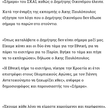
M
«Σήμερα» του ΣΚΑΪ, καθώς ο Δημήτρης Οικονόμου έλειπε.
Κατά την έναρξη της εκπομπής ο Άκης Παυλόπουλος
E
εξήγησε τον λόγο που ο Δημήτρης Οικονόμου δεν έδωσε
σήμερα το παρών στο στούντιο.
N
U
«Όπως καταλάβατε ο Δημήτρης δεν είναι σήμερα μαζί μας.
Είχαμε κάνει και οι δύο ένα τάμα για την Εθνική, για να
πάρει το εισιτήριο για το Παρίσι. Βγήκε το τάμα και πήγε
να το εκπληρώσει», δήλωσε ο Άκης Παυλόπουλος.
«Η Εθνική πήρε το εισιτήριο, νίκησε την Κροατία κι έτσι
επιστρέφει στους Ολυμπιακούς Αγώνες, με τον Γιάννη
Αντετοκούνμπο να ξεχωρίζει χθες», ανέφερε ο
δημοσιογράφος και παρουσιαστής του «Σήμερα».
«Έχουμε κάθε λόγο να είμαστε χαρούμενοι και περήφανοι»,