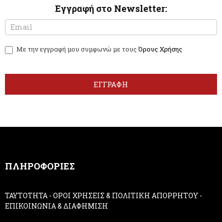
Εγγραφή στο Newsletter:
N
I
e
f
w
y
Με την εγγραφή μου συμφωνώ με τους
Όρους Χρήσης
s
o
l
u
e
a
t
r
ΕΓΓΡΑΦΗ
t
e
e
h
r
u
m
a
n
,
ΠΛΗΡΟΦΟΡΙΕΣ
l
e
a
ΤΑΥΤΟΤΗΤΑ
-
ΟΡΟΙ ΧΡΗΣΕΙΣ & ΠΟΛΙΤΙΚΗ ΑΠΟΡΡΗΤΟΥ
-
v
ΕΠΙΚΟΙΝΩΝΙΑ & ΔΙΑΦΗΜΙΣΗ
e
t