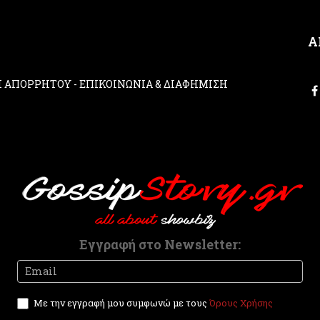
Α
ΚΗ ΑΠΟΡΡΗΤΟΥ
-
ΕΠΙΚΟΙΝΩΝΙΑ & ΔΙΑΦΗΜΙΣΗ
Εγγραφή στο Newsletter:
Newsletter
I
f
y
Με την εγγραφή μου συμφωνώ με τους
Όρους Χρήσης
o