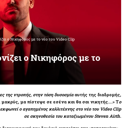
ζει ο Νικηφόρος με το νέο του Video Clip
νίζει ο Νικηφόρος με το
ες της ντροπής, στην τόση δυσοσμία
αυτής της διαδρομής,
 μακρύς, μα πίστεψε σε εσένα και θα σαι νικητής….» Τ
ο
εκφωνεί ο αγαπημένος καλλιτέχνης στο νέο του Video Clip
σε σκηνοθεσία του καταξιωμένου Steven Airth.
 δισκογραφική του δουλειά ανατρέπει την «πεπατημένη»