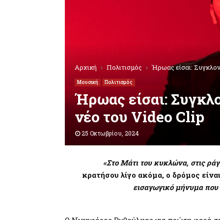
Αρχική
Πολιτισμός
Ήρωας είσαι: Συγκλονί
Μουσική
Πολιτισμός
Ήρωας είσαι: Συγκλο
νέο του Video Clip
25 Οκτωβρίου, 2024
«Στο Μάτι του κυκλώνα, στις ράγ
κρατήσου λίγο ακόμα, ο δρόμος είναι
εισαγωγικό μήνυμα που 
Ο Νικηφόρος Βυθούλκας για πρώτη φορά σε