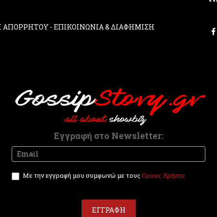
ΚΗ ΑΠΟΡΡΗΤΟΥ
-
ΕΠΙΚΟΙΝΩΝΙΑ & ΔΙΑΦΗΜΙΣΗ
Εγγραφή στο Newsletter:
Newsletter
I
f
y
Με την εγγραφή μου συμφωνώ με τους
Όρους Χρήσης
o
u
a
r
ΕΓΓΡΑΦΗ